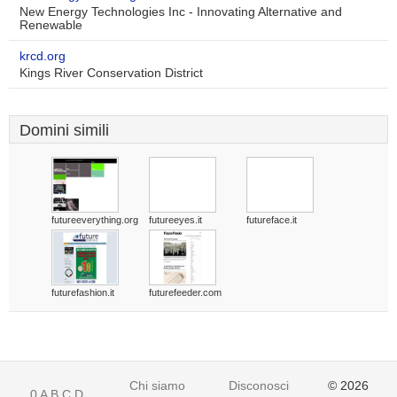
New Energy Technologies Inc - Innovating Alternative and
Renewable
krcd.org
Kings River Conservation District
Domini simili
futureeverything.org
futureeyes.it
futureface.it
futurefashion.it
futurefeeder.com
Chi siamo
Disconoscimento
© 2026
0
A
B
C
D