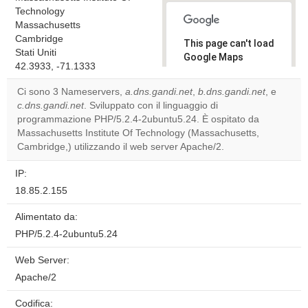
Technology
Massachusetts
Cambridge
This page can't load
Stati Uniti
Google Maps
42.3933, -71.1333
correctly.
Ci sono 3 Nameservers,
a.dns.gandi.net
,
b.dns.gandi.net
, e
Do you
c.dns.gandi.net
. Sviluppato con il linguaggio di
OK
own this
programmazione PHP/5.2.4-2ubuntu5.24. È ospitato da
website?
Massachusetts Institute Of Technology (Massachusetts,
Cambridge,) utilizzando il web server Apache/2.
IP:
18.85.2.155
Alimentato da:
PHP/5.2.4-2ubuntu5.24
Web Server:
Apache/2
Codifica: