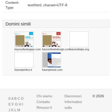
Content-
text/html; charset=UTF-8
Type:
Domini simili
futureofwebapps.com
futureofwebdesign.com
futureofwipo.org
futureperfect.it
futurephone.com
Chi siamo
Disconoscimento
© 2026
0
A
B
C
D
Contatto
Informativa
E
F
G
H
I
Rimuovi il
sulla
J
K
L
M