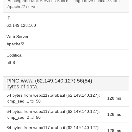
Hosting And Mail Services Soci è il luogo dove è localizzato il
Do you
OK
Apache/2 server.
own this
website?
IP:
62.149.128.160
Web Server:
Apache/2
Codifica:
utf-8
PING www. (62.149.140.127) 56(84)
bytes of data.
64 bytes from webx117.aruba.it (62.149.140.127):
128 ms
icmp_seq=1 ttl=50
64 bytes from webx117.aruba.it (62.149.140.127):
128 ms
icmp_seq=2 ttl=50
64 bytes from webx117.aruba.it (62.149.140.127):
128 ms