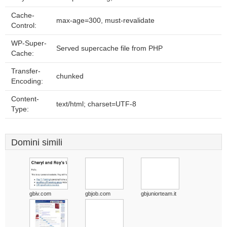
Cache-
max-age=300, must-revalidate
Control:
WP-Super-
Served supercache file from PHP
Cache:
Transfer-
chunked
Encoding:
Content-
text/html; charset=UTF-8
Type:
Domini simili
gbiv.com
gbjob.com
gbjuniorteam.it