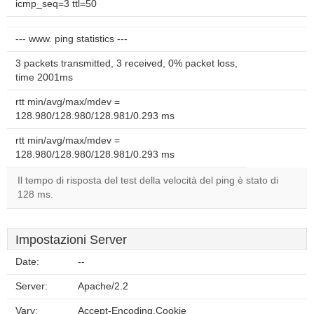
icmp_seq=3 ttl=50
--- www. ping statistics ---
3 packets transmitted, 3 received, 0% packet loss,
time 2001ms
rtt min/avg/max/mdev =
128.980/128.980/128.981/0.293 ms
rtt min/avg/max/mdev =
128.980/128.980/128.981/0.293 ms
Il tempo di risposta del test della velocità del ping è stato di
128 ms.
Impostazioni Server
Date:
--
Server:
Apache/2.2
Vary:
Accept-Encoding,Cookie