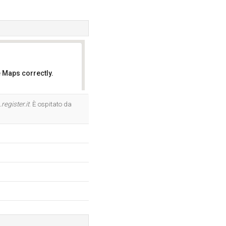
 Maps correctly.
OK
register.it
. È ospitato da