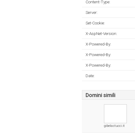
Content-Type:
Server:
Set-Cookie:
X-AspNet-Version:
X-Powered-By:
X-Powered-By:
X-Powered-By:
Date:
Domini simili
gibelastucci.it