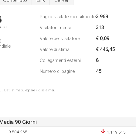
Contenuto
Link
Server
3.969
Pagine visitate mensilmente
6
alia
313
Visitatori mensili
€ 0,09
Valore per visitatore
5
ndiale
€ 446,45
Valore di stima
8
Collegamenti esterni
45
Numero di pagine
 Dati stimati, leggere il disclaimer.
Media 90 Giorni
9.584.265
1.119.515