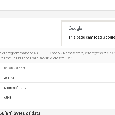
This page can't load Google
Do you own this website?
gio di programmazione ASP.NET. Ci sono 2 Nameservers,
ns2.register.it
, e
ns1.
Bergamo, utilizzando il web server Microsoft-IIS/7.
81.88.48.113
ASP.NET
Microsoft-IIS/7
utf-8
56(84) bytes of data.