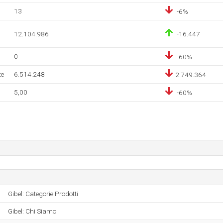
13
-6%
12.104.986
-16.447
0
-60%
te
6.514.248
2.749.364
5,00
-60%
Gibel: Categorie Prodotti
Gibel: Chi Siamo