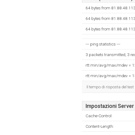
64 bytes from 81.88.48.11
64 bytes from 81.88.48.11
64 bytes from 81.88.48.11
--- ping statistics ---
3 packets transmitted, 3 r
rtt min/avg/max/mdev = 
rtt min/avg/max/mdev = 
Il tempo di risposta del test
Impostazioni Server
Cache-Control:
Content-Length: