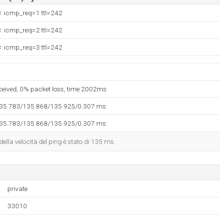
3: icmp_req=1 ttl=242
3: icmp_req=2 ttl=242
3: icmp_req=3 ttl=242
eceived, 0% packet loss, time 2002ms
135.783/135.868/135.925/0.307 ms
135.783/135.868/135.925/0.307 ms
 della velocità del ping è stato di 135 ms.
private
33010