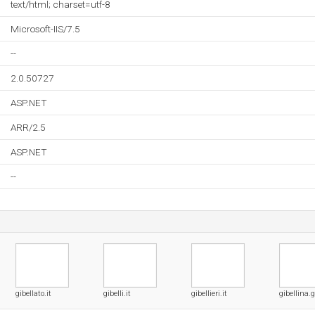
text/html; charset=utf-8
Microsoft-IIS/7.5
--
2.0.50727
ASP.NET
ARR/2.5
ASP.NET
--
gibellato.it
gibelli.it
gibellieri.it
gibellina.g