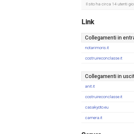
Il sito ha circa 14 utenti g
Link
Collegamenti in entr
notarimoris.it
costruireconclasse.it
Collegamenti in usci
anit.it
costruireconclasse.it
casakyoto.eu
camera.it