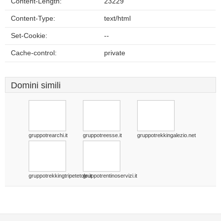
Content-Length:
23229
Content-Type:
text/html
Set-Cookie:
--
Cache-control:
private
Domini simili
gruppotrearchi.it
gruppotreesse.it
gruppotrekkingalezio.net
gruppotrekkingtripetetolo.it
gruppotrentinoservizi.it