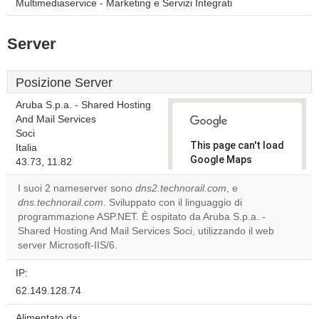
Multimediaservice - Marketing e Servizi Integrati
Server
Posizione Server
Aruba S.p.a. - Shared Hosting
And Mail Services
Soci
This page can't load
Italia
Google Maps
43.73, 11.82
correctly.
I suoi 2 nameserver sono
dns2.technorail.com
, e
dns.technorail.com
. Sviluppato con il linguaggio di
Do you
OK
programmazione ASP.NET. È ospitato da Aruba S.p.a. -
own this
website?
Shared Hosting And Mail Services Soci, utilizzando il web
server Microsoft-IIS/6.
IP:
62.149.128.74
Alimentato da: