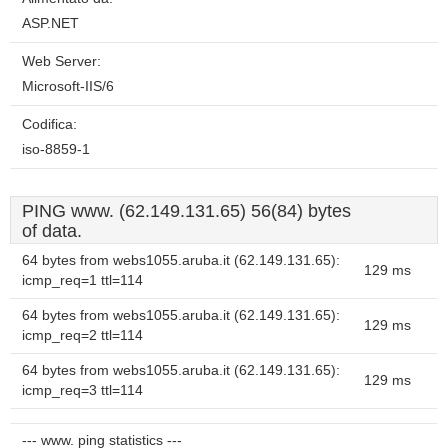
ASP.NET
Web Server:
Microsoft-IIS/6
Codifica:
iso-8859-1
PING www. (62.149.131.65) 56(84) bytes
of data.
64 bytes from webs1055.aruba.it (62.149.131.65):
129 ms
icmp_req=1 ttl=114
64 bytes from webs1055.aruba.it (62.149.131.65):
129 ms
icmp_req=2 ttl=114
64 bytes from webs1055.aruba.it (62.149.131.65):
129 ms
icmp_req=3 ttl=114
--- www. ping statistics ---