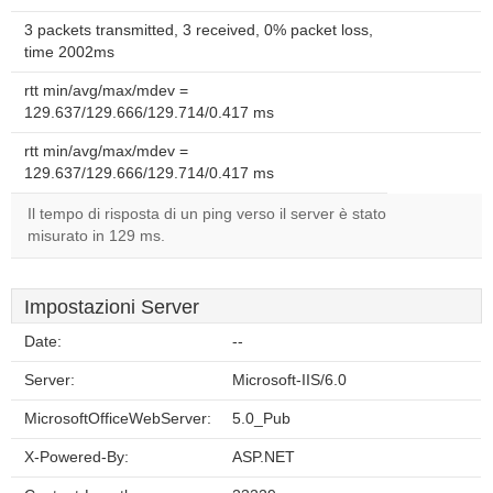
3 packets transmitted, 3 received, 0% packet loss,
time 2002ms
rtt min/avg/max/mdev =
129.637/129.666/129.714/0.417 ms
rtt min/avg/max/mdev =
129.637/129.666/129.714/0.417 ms
Il tempo di risposta di un ping verso il server è stato
misurato in 129 ms.
Impostazioni Server
Date:
--
Server:
Microsoft-IIS/6.0
MicrosoftOfficeWebServer:
5.0_Pub
X-Powered-By:
ASP.NET