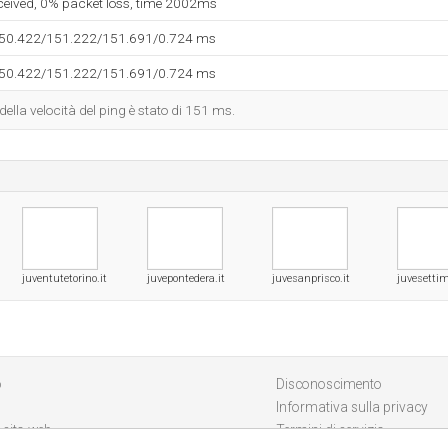
eceived, 0% packet loss, time 2002ms
150.422/151.222/151.691/0.724 ms
150.422/151.222/151.691/0.724 ms
 della velocità del ping è stato di 151 ms.
juventutetorino.it
juvepontedera.it
juvesanprisco.it
juvesetti
o
Disconoscimento
Informativa sulla privacy
 sito web
Termini di servizio