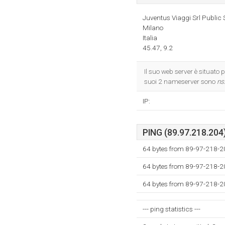
Juventus Viaggi Srl Public
Milano
Italia
45.47, 9.2
Il suo web server è situato 
suoi 2 nameserver sono
ns2
IP:
PING (89.97.218.204)
64 bytes from 89-97-218-20
64 bytes from 89-97-218-20
64 bytes from 89-97-218-20
--- ping statistics ---