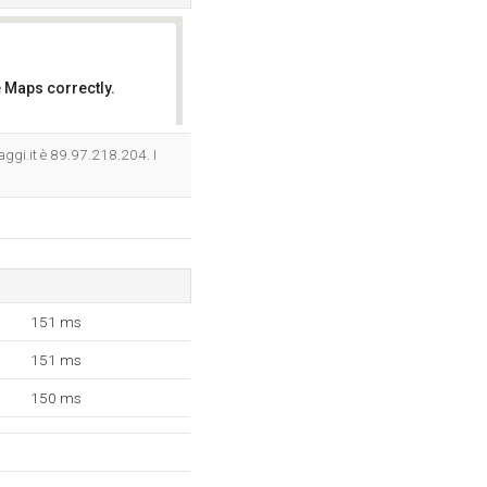
 Maps correctly.
OK
aggi.it è 89.97.218.204. I
151 ms
151 ms
150 ms