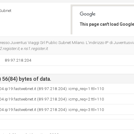
 Subnet
This page can't load Google
Do you own this website?
presso Juventus Viaggi Srl Public Subnet Milano. L'indirizzo IP di Juventusvi
.register.it
, e
ns1.register.it
.
89.97.218.204
 56(84) bytes of data.
4.ip19.fastwebnet.it (89.97.218.204): icmp_req=1 ttl=110
4.ip19.fastwebnet.it (89.97.218.204): icmp_req=2 ttl=110
4.ip19.fastwebnet.it (89.97.218.204): icmp_req=3 ttl=110