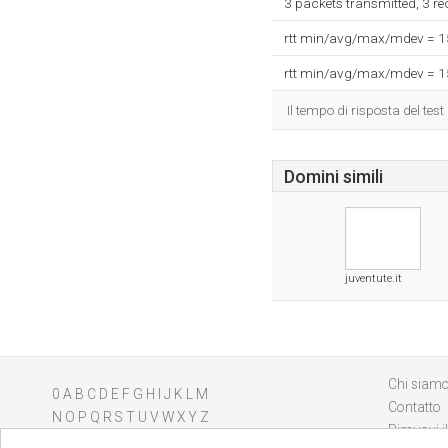
3 packets transmitted, 3 r
rtt min/avg/max/mdev = 
rtt min/avg/max/mdev = 
Il tempo di risposta del test
Domini simili
juventute.it
Chi siam
0
A
B
C
D
E
F
G
H
I
J
K
L
M
Contatto
N
O
P
Q
R
S
T
U
V
W
X
Y
Z
Rimuovi il