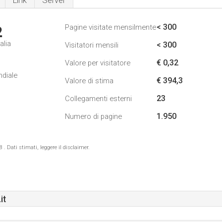
Link
Server
< 300
Pagine visitate mensilmente
2
alia
< 300
Visitatori mensili
€ 0,32
Valore per visitatore
ndiale
€ 394,3
Valore di stima
23
Collegamenti esterni
1.950
Numero di pagine
 Dati stimati, leggere il disclaimer.
it