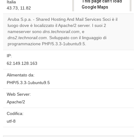
This page can't load
Italia
Google Maps
43.73, 11.82
correctly.
Aruba S.p.a. - Shared Hosting And Mail Services Soci è il
luogo dove è localizzato il Apache/2 server. I suoi 2
Do you
OK
nameserver sono
dns.technorail.com
, e
own this
website?
dns2.technorail.com
. Sviluppato con il linguaggio di
programmazione PHP/5.3.3-1ubuntu9.5.
IP:
62.149.128.163
Alimentato da:
PHP/5.3.3-1ubuntu9.5
Web Server:
Apache/2
Codifica:
utf-8