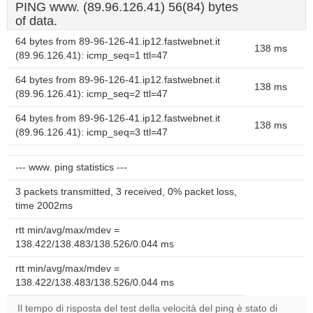
PING www. (89.96.126.41) 56(84) bytes
of data.
64 bytes from 89-96-126-41.ip12.fastwebnet.it
138 ms
(89.96.126.41): icmp_seq=1 ttl=47
64 bytes from 89-96-126-41.ip12.fastwebnet.it
138 ms
(89.96.126.41): icmp_seq=2 ttl=47
64 bytes from 89-96-126-41.ip12.fastwebnet.it
138 ms
(89.96.126.41): icmp_seq=3 ttl=47
--- www. ping statistics ---
3 packets transmitted, 3 received, 0% packet loss,
time 2002ms
rtt min/avg/max/mdev =
138.422/138.483/138.526/0.044 ms
rtt min/avg/max/mdev =
138.422/138.483/138.526/0.044 ms
Il tempo di risposta del test della velocità del ping è stato di