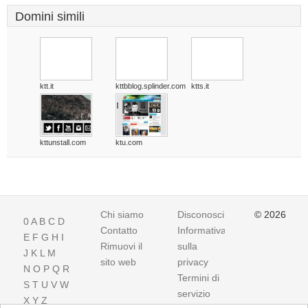
Domini simili
ktt.it
kttbblog.splinder.com
ktts.it
kttunstall.com
ktu.com
Chi siamo
Disconoscimento
© 2026
0
A
B
C
D
Contatto
Informativa
E
F
G
H
I
Rimuovi il
sulla
J
K
L
M
sito web
privacy
N
O
P
Q
R
Termini di
S
T
U
V
W
servizio
X
Y
Z