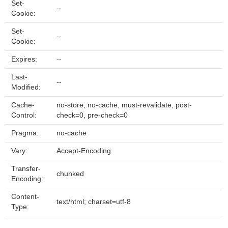
Set-
--
Cookie:
Set-
--
Cookie:
Expires:
--
Last-
--
Modified:
Cache-
no-store, no-cache, must-revalidate, post-
Control:
check=0, pre-check=0
Pragma:
no-cache
Vary:
Accept-Encoding
Transfer-
chunked
Encoding:
Content-
text/html; charset=utf-8
Type: