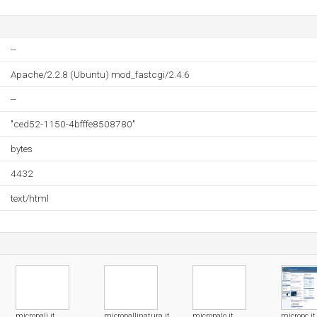
--
Apache/2.2.8 (Ubuntu) mod_fastcgi/2.4.6
--
"ced52-1150-4bfffe8508780"
bytes
4432
text/html
micropali.it
micropallinatura.it
micropalo.it
micropc.it