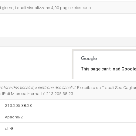
gni giorno, i quali visualizzano 4,00 pagine ciascuno.
This page can't load Google
Do you own this website?
rotone.dns.tiscali.it
, e
elettrone.dns.tiscali.it
. È ospitato da Tiscali Spa Cagliar
o IP di Micropali-roma.it è 213.205.38.23.
213.205.38.23
Apache/2
utf-8