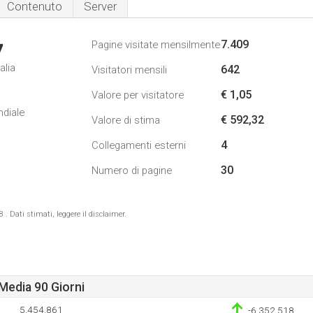
Contenuto
Server
7.409
Pagine visitate mensilmente
7
alia
642
Visitatori mensili
€ 1,05
Valore per visitatore
ndiale
€ 592,32
Valore di stima
4
Collegamenti esterni
30
Numero di pagine
 Dati stimati, leggere il disclaimer.
Media 90 Giorni
5.454.861
-6.352.518