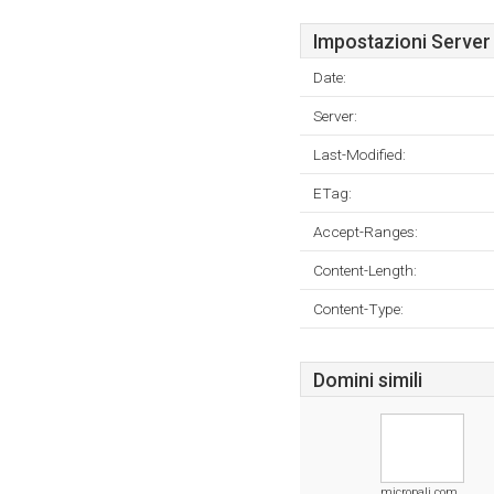
Impostazioni Server
Date:
Server:
Last-Modified:
ETag:
Accept-Ranges:
Content-Length:
Content-Type:
Domini simili
micropali.com