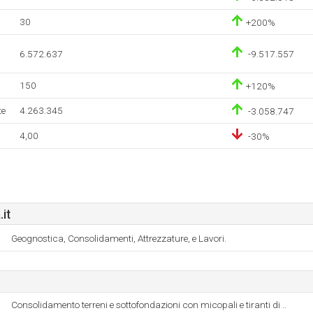
30
+200%
6.572.637
-9.517.557
150
+120%
te
4.263.345
-3.058.747
4,00
-30%
it
Geognostica, Consolidamenti, Attrezzature, e Lavori.
Consolidamento terreni e sottofondazioni con micopali e tiranti di ..