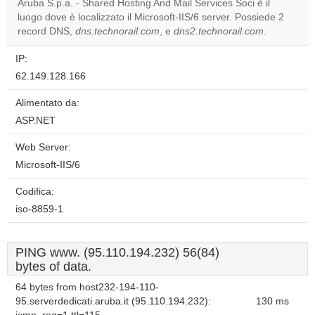
Aruba S.p.a. - Shared Hosting And Mail Services Soci è il
Do you
OK
luogo dove è localizzato il Microsoft-IIS/6 server. Possiede 2
own this
website?
record DNS,
dns.technorail.com
, e
dns2.technorail.com
.
IP:
62.149.128.166
Alimentato da:
ASP.NET
Web Server:
Microsoft-IIS/6
Codifica:
iso-8859-1
PING www. (95.110.194.232) 56(84)
bytes of data.
64 bytes from host232-194-110-
95.serverdedicati.aruba.it (95.110.194.232):
130 ms