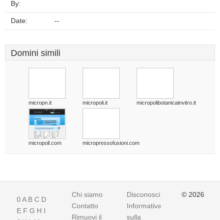
By:
Date:
--
Domini simili
micropn.it
micropoli.it
micropolibotanicainvitro.it
micropoll.com
micropressofusioni.com
Chi siamo
Disconoscimento
© 2026
0
A
B
C
D
Contatto
Informativa
E
F
G
H
I
Rimuovi il
sulla