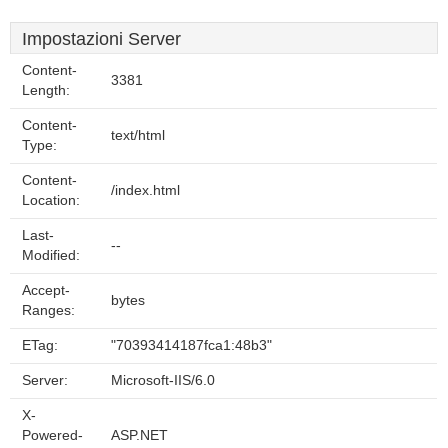
Impostazioni Server
Content-
3381
Length:
Content-
text/html
Type:
Content-
/index.html
Location:
Last-
--
Modified:
Accept-
bytes
Ranges:
ETag:
"70393414187fca1:48b3"
Server:
Microsoft-IIS/6.0
X-
Powered-
ASP.NET