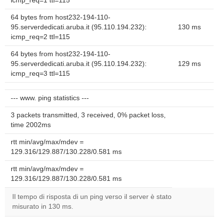
icmp_req=1 ttl=115
64 bytes from host232-194-110-
95.serverdedicati.aruba.it (95.110.194.232):
130 ms
icmp_req=2 ttl=115
64 bytes from host232-194-110-
95.serverdedicati.aruba.it (95.110.194.232):
129 ms
icmp_req=3 ttl=115
--- www. ping statistics ---
3 packets transmitted, 3 received, 0% packet loss,
time 2002ms
rtt min/avg/max/mdev =
129.316/129.887/130.228/0.581 ms
rtt min/avg/max/mdev =
129.316/129.887/130.228/0.581 ms
Il tempo di risposta di un ping verso il server è stato
misurato in 130 ms.