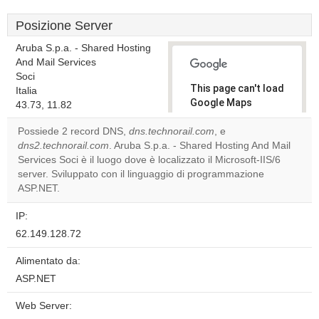
Posizione Server
Aruba S.p.a. - Shared Hosting
And Mail Services
Soci
This page can't load
Italia
Google Maps
43.73, 11.82
correctly.
Possiede 2 record DNS,
dns.technorail.com
, e
dns2.technorail.com
. Aruba S.p.a. - Shared Hosting And Mail
Do you
OK
Services Soci è il luogo dove è localizzato il Microsoft-IIS/6
own this
website?
server. Sviluppato con il linguaggio di programmazione
ASP.NET.
IP:
62.149.128.72
Alimentato da:
ASP.NET
Web Server: