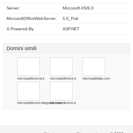
Server:
Microsoft-IIS/6.0
MicrosoftOfficeWebServer:
5.0_Pub
X-Powered-By:
ASP.NET
Domini simili
microspiebrescia.it
microspiefirenze.it
microspieitalia.com
microspielivorno.blogspot.com
microspielivorno.it