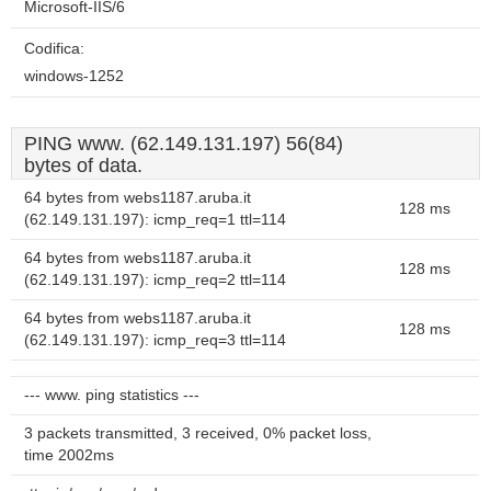
Microsoft-IIS/6
Codifica:
windows-1252
PING www. (62.149.131.197) 56(84)
bytes of data.
64 bytes from webs1187.aruba.it
128 ms
(62.149.131.197): icmp_req=1 ttl=114
64 bytes from webs1187.aruba.it
128 ms
(62.149.131.197): icmp_req=2 ttl=114
64 bytes from webs1187.aruba.it
128 ms
(62.149.131.197): icmp_req=3 ttl=114
--- www. ping statistics ---
3 packets transmitted, 3 received, 0% packet loss,
time 2002ms