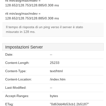
rtt min/avg/max/mdev =
128.652/128.753/128.885/0.308 ms
rtt min/avg/max/mdev =
128.652/128.753/128.885/0.308 ms
Il tempo di risposta di un ping verso il server è stato
misurato in 128 ms.
Impostazioni Server
Date:
--
Content-Length:
25233
Content-Type:
text/html
Content-Location:
/index.htm
Last-Modified:
--
Accept-Ranges:
bytes
ETag:
"0d63dd4b53cb1:2b5187"