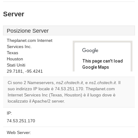
Server
Posizione Server
Theplanet.com Internet
Services Inc.
Texas
Houston
This page can't load
Stati Uniti
Google Maps
29.7181, -95.4241
correctly.
Ci sono 2 Nameservers,
ns2.chstech.it
, e
ns1.chstech.it
. Il
Do you
suo indirizzo IP locale è 74.53.251.170. Theplanet.com
OK
own this
Internet Services Inc (Texas, Houston) è il luogo dove è
website?
localizzato il Apache/2 server.
IP:
74.53.251.170
Web Server: