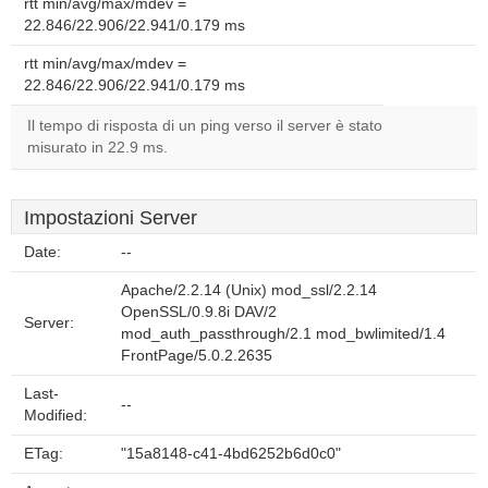
rtt min/avg/max/mdev =
22.846/22.906/22.941/0.179 ms
rtt min/avg/max/mdev =
22.846/22.906/22.941/0.179 ms
Il tempo di risposta di un ping verso il server è stato
misurato in 22.9 ms.
Impostazioni Server
Date:
--
Apache/2.2.14 (Unix) mod_ssl/2.2.14
OpenSSL/0.9.8i DAV/2
Server:
mod_auth_passthrough/2.1 mod_bwlimited/1.4
FrontPage/5.0.2.2635
Last-
--
Modified:
ETag:
"15a8148-c41-4bd6252b6d0c0"