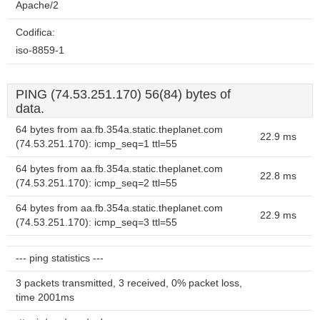
Apache/2
Codifica:
iso-8859-1
PING (74.53.251.170) 56(84) bytes of
data.
64 bytes from aa.fb.354a.static.theplanet.com
22.9 ms
(74.53.251.170): icmp_seq=1 ttl=55
64 bytes from aa.fb.354a.static.theplanet.com
22.8 ms
(74.53.251.170): icmp_seq=2 ttl=55
64 bytes from aa.fb.354a.static.theplanet.com
22.9 ms
(74.53.251.170): icmp_seq=3 ttl=55
--- ping statistics ---
3 packets transmitted, 3 received, 0% packet loss,
time 2001ms