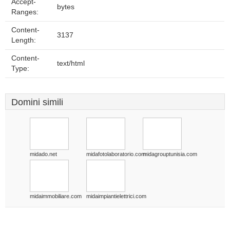
Accept-
bytes
Ranges:
Content-
3137
Length:
Content-
text/html
Type:
Domini simili
midado.net
midafotolaboratorio.com
midagrouptunisia.com
midaimmobiliare.com
midaimpiantielettrici.com