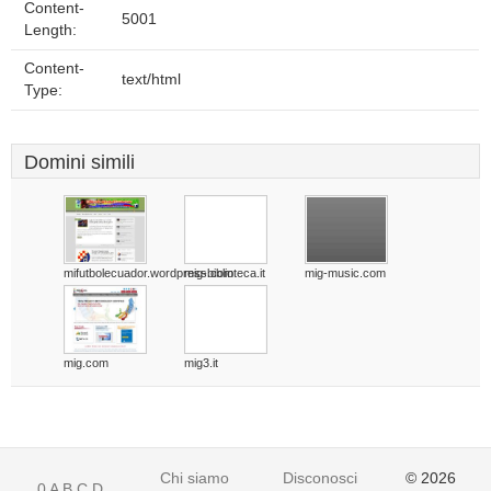
Content-
5001
Length:
Content-
text/html
Type:
Domini simili
mifutbolecuador.wordpress.com
mig-biblioteca.it
mig-music.com
mig.com
mig3.it
Chi siamo
Disconoscimento
© 2026
0
A
B
C
D