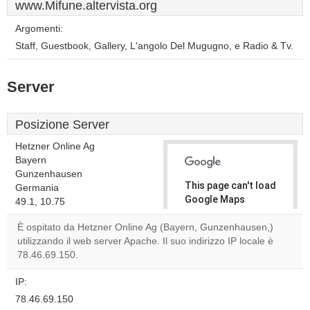
www.Mifune.altervista.org
Argomenti:
Staff, Guestbook, Gallery, L'angolo Del Mugugno, e Radio & Tv.
Server
Posizione Server
Hetzner Online Ag
Bayern
Gunzenhausen
This page can't load
Germania
Google Maps
49.1, 10.75
correctly.
È ospitato da Hetzner Online Ag (Bayern, Gunzenhausen,)
utilizzando il web server Apache. Il suo indirizzo IP locale è
Do you
OK
78.46.69.150.
own this
website?
IP:
78.46.69.150