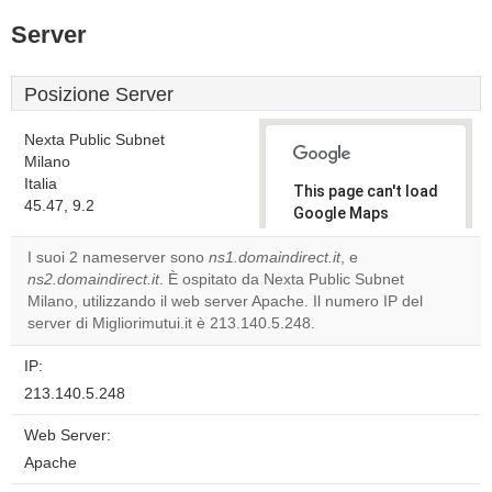
Server
Posizione Server
Nexta Public Subnet
Milano
Italia
This page can't load
45.47, 9.2
Google Maps
correctly.
I suoi 2 nameserver sono
ns1.domaindirect.it
, e
ns2.domaindirect.it
. È ospitato da Nexta Public Subnet
Do you
OK
Milano, utilizzando il web server Apache. Il numero IP del
own this
website?
server di Migliorimutui.it è 213.140.5.248.
IP:
213.140.5.248
Web Server:
Apache