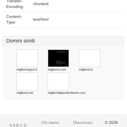
Transfer-
chunked
Encoding:
Content-
text/html
Type:
Domini simili
migliorinegozi.it
migliorini.com
migliorini.it
migliorini.net
miglioriniilgiardinofiorito.com
Chi siamo
Disconoscimento
© 2026
0
A
B
C
D