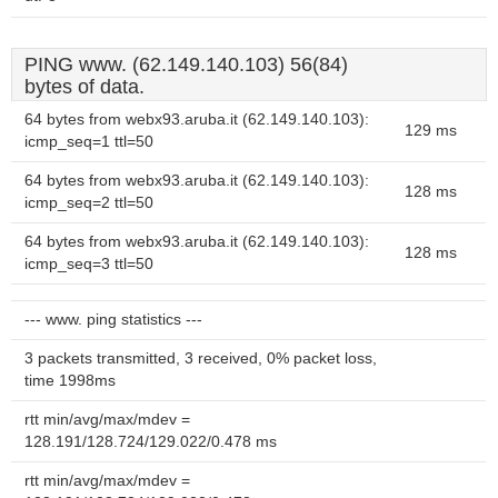
PING www. (62.149.140.103) 56(84)
bytes of data.
64 bytes from webx93.aruba.it (62.149.140.103):
129 ms
icmp_seq=1 ttl=50
64 bytes from webx93.aruba.it (62.149.140.103):
128 ms
icmp_seq=2 ttl=50
64 bytes from webx93.aruba.it (62.149.140.103):
128 ms
icmp_seq=3 ttl=50
--- www. ping statistics ---
3 packets transmitted, 3 received, 0% packet loss,
time 1998ms
rtt min/avg/max/mdev =
128.191/128.724/129.022/0.478 ms
rtt min/avg/max/mdev =