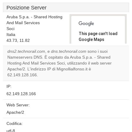
Posizione Server
Aruba S.p.a. - Shared Hosting
And Mail Services
Soci
This page can't load
Italia
Google Maps
43.73, 11.82
correctly.
dns2.technorail.com
, e
dns.technorail.com
sono i suoi
Nameservers DNS. È ospitato da Aruba S.p.a. - Shared
Do you
OK
Hosting And Mail Services Soci, utilizzando il web server
own this
website?
Apache/2. L'indirizzo IP di Mignollialfonso.it è
62.149.128.166.
IP:
62.149.128.166
Web Server:
Apache/2
Codifica:
utf-8