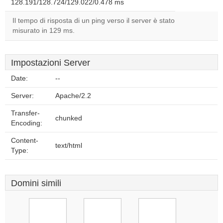
128.191/128.724/129.022/0.478 ms
Il tempo di risposta di un ping verso il server è stato
misurato in 129 ms.
Impostazioni Server
Date:
--
Server:
Apache/2.2
Transfer-
chunked
Encoding:
Content-
text/html
Type:
Domini simili