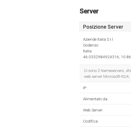
Server
Posizione Server
Aziende Italia S.r.l.
Godenzo
Italia
46.0332984924316, 10.8
Ci sono 2 Nameservers,
dn
web server Microsoft-IIS/6
IP:
Alimentato da:
Web Server:
Codifica: