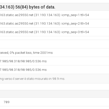
4.163) 56(84) bytes of data.
163.static.as29550.net (31.193.134.163): icmp_seq=1 ttl=54
163.static.as29550.net (31.193.134.163): icmp_seq=2 ttl=54
163.static.as29550.net (31.193.134.163): icmp_seq=3 ttl=54
eceived, 0% packet loss, time 2001ms
97.985/98.318/98.985/0.536 ms
97.985/98.318/98.985/0.536 ms
ing verso il server è stato misurato in 98.9 ms.
789