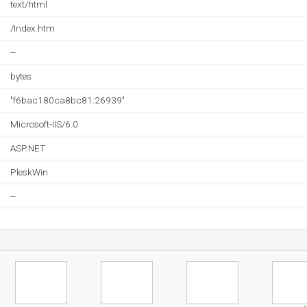
text/html
/Index.htm
--
bytes
"f6bac180ca8bc81:26939"
Microsoft-IIS/6.0
ASP.NET
PleskWin
--