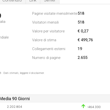
Contenuto
Link
Server
518
Pagine visitate mensilmente
9
alia
518
Visitatori mensili
€ 0,27
Valore per visitatore
ndiale
€ 499,76
Valore di stima
19
Collegamenti esterni
2.655
Numero di pagine
 Dati stimati, leggere il disclaimer.
Media 90 Giorni
2.202.804
-464.330