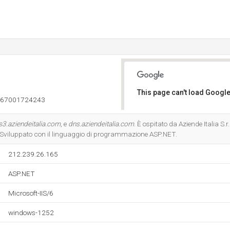
This page can't load Google
667001724243
Do you own this website?
s3.aziendeitalia.com
, e
dns.aziendeitalia.com
. È ospitato da Aziende Italia S.r
. Sviluppato con il linguaggio di programmazione ASP.NET.
212.239.26.165
ASP.NET
Microsoft-IIS/6
windows-1252