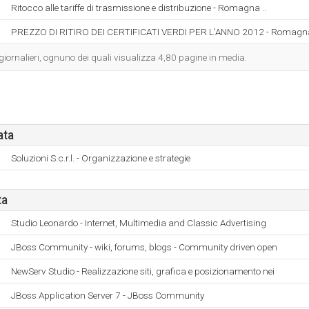
Ritocco alle tariffe di trasmissione e distribuzione - Romagna ..
PREZZO DI RITIRO DEI CERTIFICATI VERDI PER L’ANNO 2012 - Romagna
 giornalieri, ognuno dei quali visualizza 4,80 pagine in media.
ata
Soluzioni S.c.r.l. - Organizzazione e strategie
ta
Studio Leonardo - Internet, Multimedia and Classic Advertising
JBoss Community - wiki, forums, blogs - Community driven open
NewServ Studio - Realizzazione siti, grafica e posizionamento nei
JBoss Application Server 7 - JBoss Community