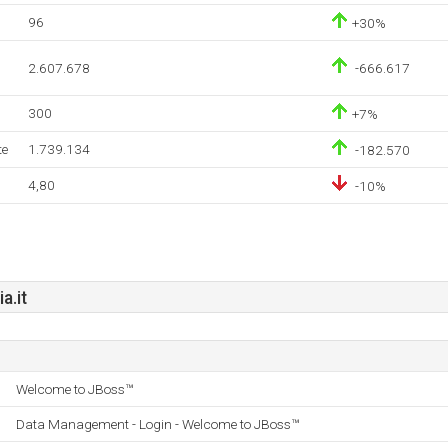
96
+30%
2.607.678
-666.617
300
+7%
te
1.739.134
-182.570
4,80
-10%
.it
Welcome to JBoss™
Data Management - Login - Welcome to JBoss™