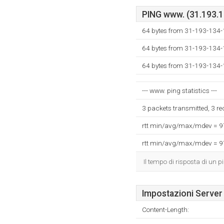
PING www. (31.193.13
64 bytes from 31-193-134-
64 bytes from 31-193-134-
64 bytes from 31-193-134-
--- www. ping statistics ---
3 packets transmitted, 3 r
rtt min/avg/max/mdev = 
rtt min/avg/max/mdev = 
Il tempo di risposta di un p
Impostazioni Server
Content-Length: