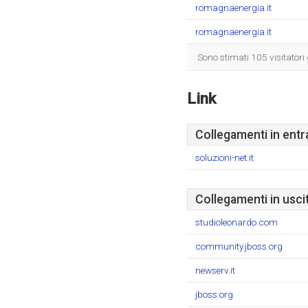
romagnaenergia.it
romagnaenergia.it
Sono stimati 105 visitatori
Link
Collegamenti in entr
soluzioni-net.it
Collegamenti in usci
studioleonardo.com
community.jboss.org
newserv.it
jboss.org