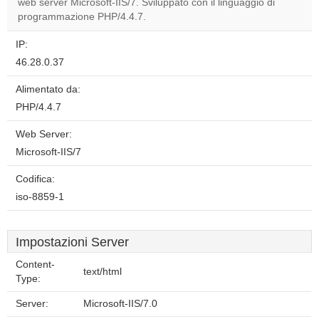
web server Microsoft-IIS/7. Sviluppato con il linguaggio di
Do you
OK
programmazione PHP/4.4.7.
own this
website?
IP:
46.28.0.37
Alimentato da:
PHP/4.4.7
Web Server:
Microsoft-IIS/7
Codifica:
iso-8859-1
Impostazioni Server
Content-
text/html
Type:
Server:
Microsoft-IIS/7.0