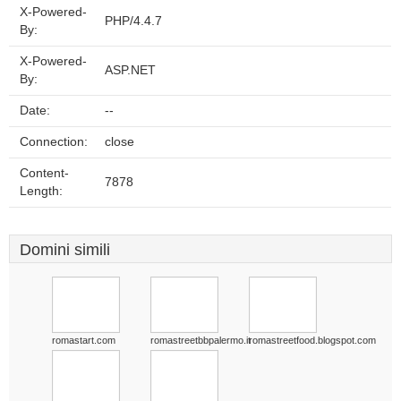
X-Powered-
PHP/4.4.7
By:
X-Powered-
ASP.NET
By:
Date:
--
Connection:
close
Content-
7878
Length:
Domini simili
romastart.com
romastreetbbpalermo.it
romastreetfood.blogspot.com