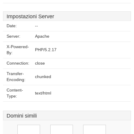
Impostazioni Server
Date:
--
Server:
Apache
X-Powered-
PHP/5.2.17
By:
Connection:
close
Transfer-
chunked
Encoding:
Content-
text/html
Type:
Domini simili