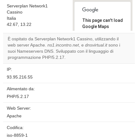
Serverplan Network1
Cassino
Italia
This page can't load
42.67, 13.22
Google Maps
correctly.
È ospitato da Serverplan Network1 Cassino, utilizzando il
web server Apache.
ns1.incontro.net
, e
dnsvirtual.it
sono i
Do you
OK
suoi Nameservers DNS. Sviluppato con il linguaggio di
own this
website?
programmazione PHP/5.2.17.
IP:
93.95.216.55
Alimentato da:
PHP/5.2.17
Web Server:
Apache
Codifica:
iso-8859-1