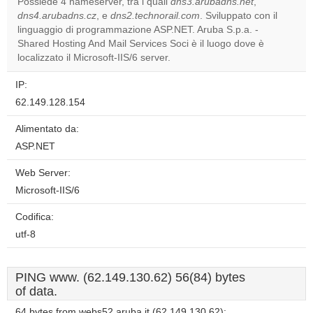
Possiede 4 nameserver, tra i quali
dns3.arubadns.net
,
dns4.arubadns.cz
, e
dns2.technorail.com
. Sviluppato con il
Do you
OK
linguaggio di programmazione ASP.NET. Aruba S.p.a. -
own this
website?
Shared Hosting And Mail Services Soci è il luogo dove è
localizzato il Microsoft-IIS/6 server.
IP:
62.149.128.154
Alimentato da:
ASP.NET
Web Server:
Microsoft-IIS/6
Codifica:
utf-8
PING www. (62.149.130.62) 56(84) bytes
of data.
64 bytes from webs52.aruba.it (62.149.130.62):