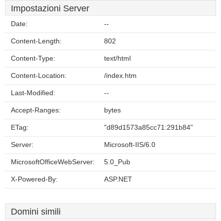
Impostazioni Server
Date:
--
Content-Length:
802
Content-Type:
text/html
Content-Location:
/index.htm
Last-Modified:
--
Accept-Ranges:
bytes
ETag:
"d89d1573a85cc71:291b84"
Server:
Microsoft-IIS/6.0
MicrosoftOfficeWebServer:
5.0_Pub
X-Powered-By:
ASP.NET
Domini simili