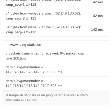
142 ms
icmp_seq=1 ttl=113
64 bytes from webs52.aruba.it (62.149.130.62):
142 ms
icmp_seq=2 ttl=113
64 bytes from webs52.aruba.it (62.149.130.62):
142 ms
icmp_seq=3 ttl=113
--- www. ping statistics ---
3 packets transmitted, 3 received, 0% packet loss,
time 2001ms
rtt min/avg/max/mdev =
142.978/142.978/142.979/0.308 ms
rtt min/avg/max/mdev =
142.978/142.978/142.979/0.308 ms
Il tempo di risposta di un ping verso il server è stato
misurato in 142 ms.