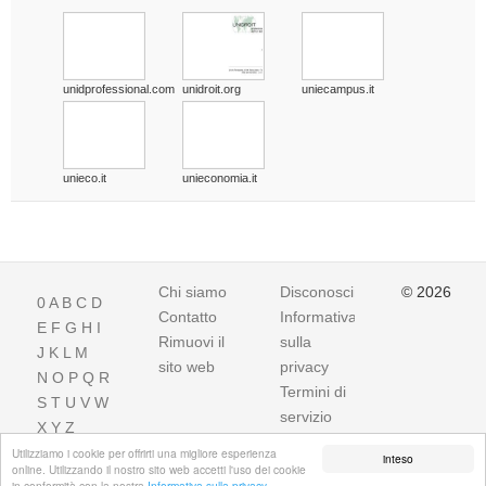
unidprofessional.com
unidroit.org
uniecampus.it
unieco.it
unieconomia.it
Chi siamo
Disconoscimento
© 2026
0
A
B
C
D
Contatto
Informativa
E
F
G
H
I
Rimuovi il
sulla
J
K
L
M
sito web
privacy
N
O
P
Q
R
Termini di
S
T
U
V
W
servizio
X
Y
Z
Utilizziamo i cookie per offrirti una migliore esperienza
inteso
online. Utilizzando il nostro sito web accetti l'uso dei cookie
in conformità con la nostra
Informativa sulla privacy