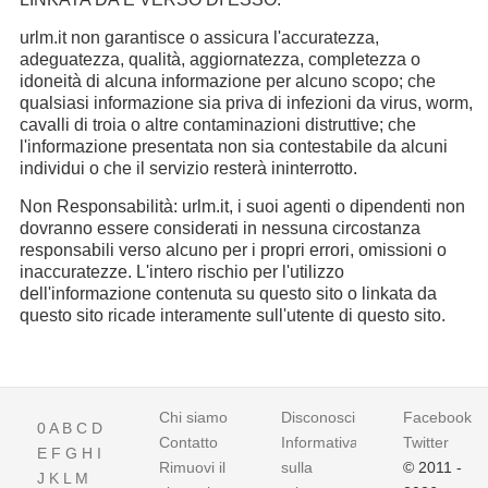
urlm.it non garantisce o assicura l'accuratezza,
adeguatezza, qualità, aggiornatezza, completezza o
idoneità di alcuna informazione per alcuno scopo; che
qualsiasi informazione sia priva di infezioni da virus, worm,
cavalli di troia o altre contaminazioni distruttive; che
l'informazione presentata non sia contestabile da alcuni
individui o che il servizio resterà ininterrotto.
Non Responsabilità: urlm.it, i suoi agenti o dipendenti non
dovranno essere considerati in nessuna circostanza
responsabili verso alcuno per i propri errori, omissioni o
inaccuratezze. L'intero rischio per l'utilizzo
dell'informazione contenuta su questo sito o linkata da
questo sito ricade interamente sull'utente di questo sito.
Chi siamo
Disconoscimento
Facebook
0
A
B
C
D
Contatto
Informativa
Twitter
E
F
G
H
I
Rimuovi il
sulla
© 2011 -
J
K
L
M