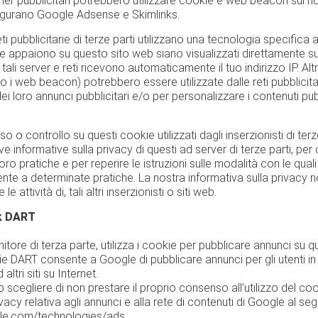
tner pubblicitari potrebbero utilizzare cookie e web beacon sul nos
 figurano Google Adsense e Skimlinks.
ti pubblicitarie di terze parti utilizzano una tecnologia specifica 
 che appaiono su questo sito web siano visualizzati direttamente s
ali server e reti ricevono automaticamente il tuo indirizzo IP. Al
o i web beacon) potrebbero essere utilizzate dalle reti pubblicitar
dei loro annunci pubblicitari e/o per personalizzare i contenuti pub
 controllo su questi cookie utilizzati dagli inserzionisti di terze
ive informative sulla privacy di questi ad server di terze parti, pe
loro pratiche e per reperire le istruzioni sulle modalità con le quali p
te a determinate pratiche. La nostra informativa sulla privacy no
 attività di, tali altri inserzionisti o siti web.
k DART
itore di terza parte, utilizza i cookie per pubblicare annunci su q
ookie DART consente a Google di pubblicare annunci per gli utenti in 
ltri siti su Internet.
ono scegliere di non prestare il proprio consenso all’utilizzo del c
rivacy relativa agli annunci e alla rete di contenuti di Google al s
ogle.com/technologies/ads