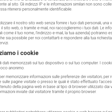
nte al sito. Gli indirizzi IP e le informazioni similari non sono col
sa ritenersi personalmente identificabile.
izzare il nostro sito web senza fornire i tuoi dati personali, una v
l sito web, o tramite e-mail, noi raccoglieremo i tuoi dati. Le inf
ali come il tuo nome, l’indirizzo e-mail, la tua azienda) potranno 
he sia possibile per noi contattarti e rispondere alla tua richiesta
rvizi.
zziamo i cookie
 di dati memorizzati sul tuo dispositivo o sul tuo computer. I coo
ivoco anonimo.
per memorizzare informazioni sulle preferenze dei visitatori, per 
e sulle pagine visitate o presso le quali è stato effettuato l’acces
tenuto della pagina web in base al tipo di browser utilizzato dai v
ormazioni inviate dal visitatore tramite il proprio browser.