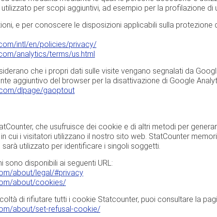
tilizzato per scopi aggiuntivi, ad esempio per la profilazione di u
zioni, e per conoscere le disposizioni applicabili sulla protezione d
om/intl/en/policies/privacy/
com/analytics/terms/us.html
esiderano che i propri dati sulle visite vengano segnalati da Goo
nte aggiuntivo del browser per la disattivazione di Google Analyt
e.com/dlpage/gaoptout
atCounter, che usufruisce dei cookie e di altri metodi per genera
in cui i visitatori utilizzano il nostro sito web. StatCounter memo
arà utilizzato per identificare i singoli soggetti.
i sono disponibili ai seguenti URL:
.com/about/legal/#privacy
.com/about/cookies/
acoltà di rifiutare tutti i cookie Statcounter, puoi consultare la pa
com/about/set-refusal-cookie/