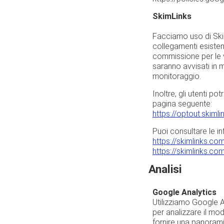
SkimLinks
Facciamo uso di Skim
collegamenti esisten
commissione per le ve
saranno avvisati in me
monitoraggio.
Inoltre, gli utenti p
pagina seguente:
https://optout.skim
Puoi consultare le in
https://skimlinks.co
https://skimlinks.co
Analisi
Google Analytics
Utilizziamo Google An
per analizzare il mod
fornire una panorami