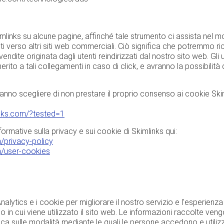
links su alcune pagine, affinché tale strumento ci assista nel mo
ti verso altri siti web commerciali. Ciò significa che potremmo r
ndite originata dagli utenti reindirizzati dal nostro sito web. Gli u
rito a tali collegamenti in caso di click, e avranno la possibilità di 
otranno scegliere di non prestare il proprio consenso ai cookie Ski
links.com/?tested=1
formative sulla privacy e sui cookie di Skimlinks qui:
m/privacy-policy
m/user-cookies
alytics e i cookie per migliorare il nostro servizio e l'esperienza
o in cui viene utilizzato il sito web. Le informazioni raccolte veng
ca sulle modalità mediante le quali le persone accedono e utilizz