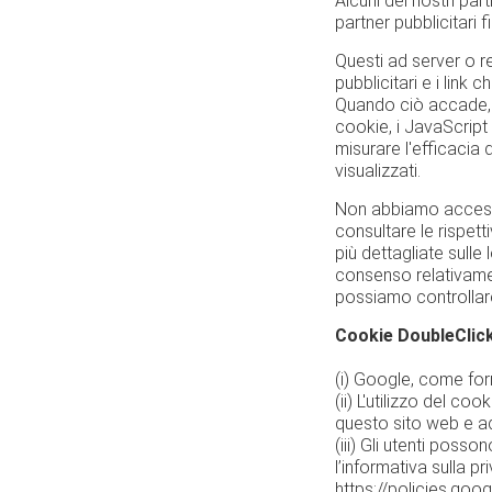
Alcuni dei nostri par
partner pubblicitari
Questi ad server o re
pubblicitari e i link
Quando ciò accade, t
cookie, i JavaScript 
misurare l'efficacia 
visualizzati.
Non abbiamo accesso o
consultare le rispett
più dettagliate sulle 
consenso relativamen
possiamo controllare le
Cookie DoubleClic
(i) Google, come forn
(ii) L'utilizzo del c
questo sito web e ad a
(iii) Gli utenti poss
l’informativa sulla p
https://policies.go