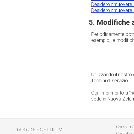
Desidero rimuovere i
Desidero rimuovere u
5. Modifiche a
Periodicamente potre
esempio, le modifiche
Utilizzando il nostro
Termini di servizio.
Ogni riferimento a "n
sede in Nuova Zeland
Chi siam
0
A
B
C
D
E
F
G
H
I
J
K
L
M
Contatto