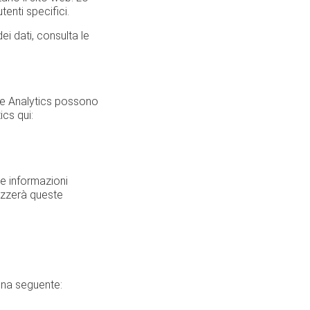
tenti specifici.
ei dati, consulta le
gle Analytics possono
ics qui:
re informazioni
rizzerà queste
gina seguente: