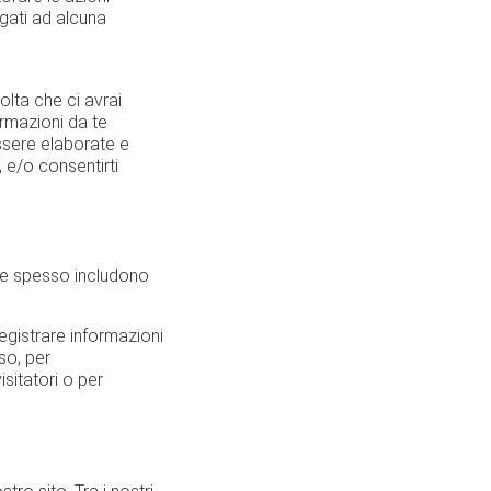
legati ad alcuna
olta che ci avrai
ormazioni da te
essere elaborate e
, e/o consentirti
kie spesso includono
registrare informazioni
so, per
isitatori o per