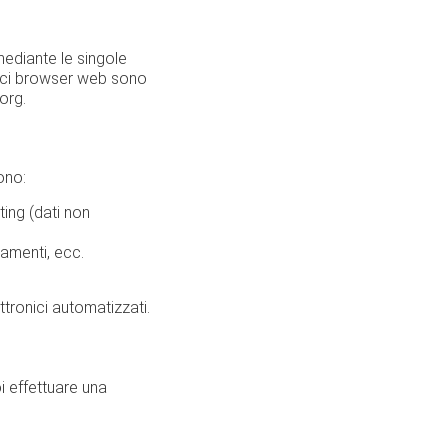
 mediante le singole
ifici browser web sono
.org.
ono:
ting (dati non
gamenti, ecc.
ttronici automatizzati.
uoi effettuare una