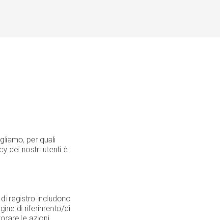
gliamo, per quali
cy dei nostri utenti è
e di registro includono
agine di riferimento/di
torare le azioni