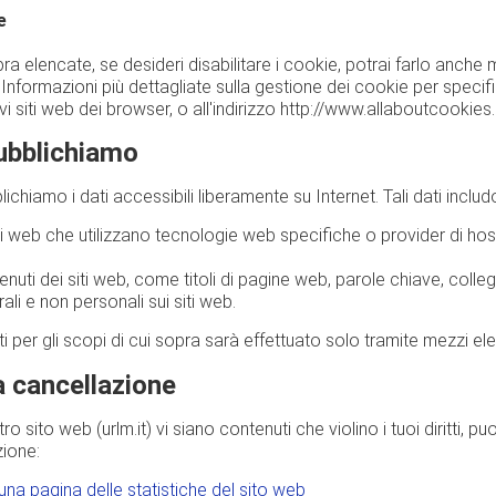
e
pra elencate, se desideri disabilitare i cookie, potrai farlo anche
 Informazioni più dettagliate sulla gestione dei cookie per spec
tivi siti web dei browser, o all'indirizzo http://www.allaboutcookies
pubblichiamo
hiamo i dati accessibili liberamente su Internet. Tali dati includ
iti web che utilizzano tecnologie web specifiche o provider di hos
nuti dei siti web, come titoli di pagine web, parole chiave, colle
ali e non personali sui siti web.
ti per gli scopi di cui sopra sarà effettuato solo tramite mezzi ele
lla cancellazione
tro sito web (urlm.it) vi siano contenuti che violino i tuoi diritti, p
zione:
na pagina delle statistiche del sito web