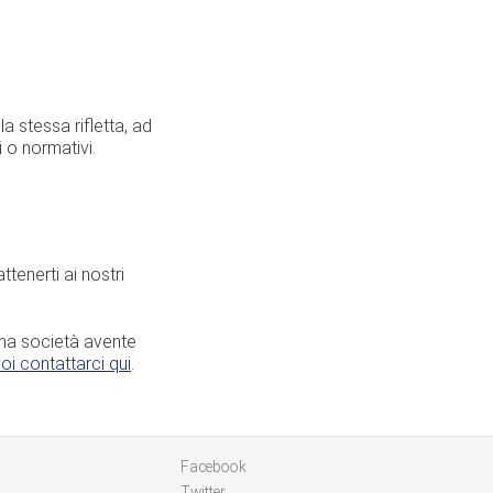
 stessa rifletta, ad
i o normativi.
ttenerti ai nostri
na società avente
oi contattarci qui
.
Facebook
Twitter