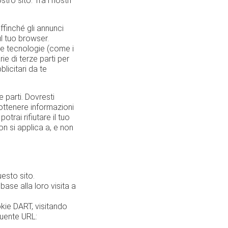
tro sito. Tra i nostri
affinché gli annunci
ul tuo browser.
tre tecnologie (come i
ie di terze parti per
blicitari da te
 parti. Dovresti
r ottenere informazioni
otrai rifiutare il tuo
n si applica a, e non
uesto sito.
base alla loro visita a
ookie DART, visitando
eguente URL: