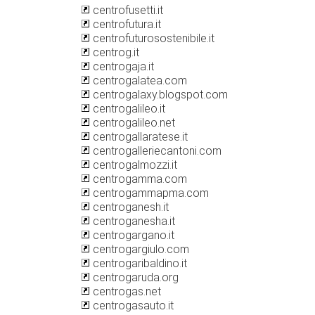
centrofusetti.it
centrofutura.it
centrofuturosostenibile.it
centrog.it
centrogaja.it
centrogalatea.com
centrogalaxy.blogspot.com
centrogalileo.it
centrogalileo.net
centrogallaratese.it
centrogalleriecantoni.com
centrogalmozzi.it
centrogamma.com
centrogammapma.com
centroganesh.it
centroganesha.it
centrogargano.it
centrogargiulo.com
centrogaribaldino.it
centrogaruda.org
centrogas.net
centrogasauto.it