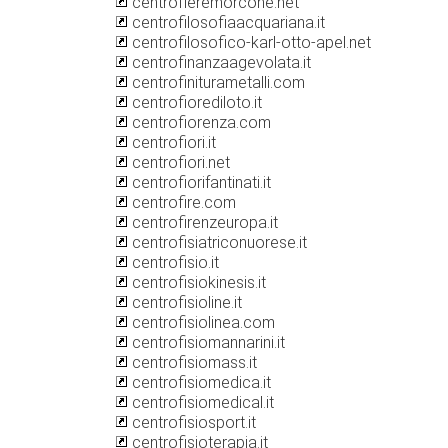
centrofieremorcone.net
centrofilosofiaacquariana.it
centrofilosofico-karl-otto-apel.net
centrofinanzaagevolata.it
centrofiniturametalli.com
centrofiorediloto.it
centrofiorenza.com
centrofiori.it
centrofiori.net
centrofiorifantinati.it
centrofire.com
centrofirenzeuropa.it
centrofisiatriconuorese.it
centrofisio.it
centrofisiokinesis.it
centrofisioline.it
centrofisiolinea.com
centrofisiomannarini.it
centrofisiomass.it
centrofisiomedica.it
centrofisiomedical.it
centrofisiosport.it
centrofisioterapia.it