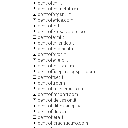
centrofem.it
centrofemmefatale.it
centrofengshui.it
centrofenice.com
centrofer.it
centroferiesalvatore.com
centrofermi.it
centrofernandes.it
centroferramenta.it
centroferrari.it
centroferrero.it
centrofertilitalelune.it
centrofficepia.blogspot.com
centroffset.it
centrofg.com
centrofiatiepercussioni.it
centrofiatripani.com
centrofideiussioni.it
centrofiditerziariopisa.it
centrofiducia.it
centrofiera.it
centrofierachiuduno.com