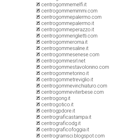
centrogommemelfi.it
centrogommemimmi.com
centrogommepalermo.com
centrogommepalermo.it
centrogommeperazzo.it
centrogommeriglietti.com
centrogommeroma.it
centrogommesaline.it
centrogommesenese.com
centrogommesrl.net
centrogommestavolonino.com
centrogommetorino.it
centrogommetreviglio.it
centrogommevinchiaturo.com
centrogommeviterbese.com
centrogong.it
centrogotico.it
centrogpdore.it
centrograficastampa.it
centrograficodg.it
centrograficofoggia.it
centrogramsci.blogspot.com