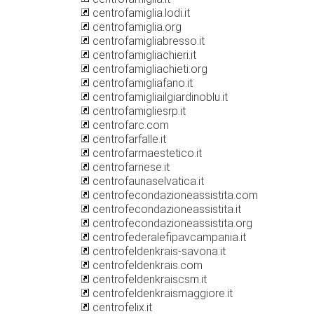
centrofamiglia.lodi.it
centrofamiglia.org
centrofamigliabresso.it
centrofamigliachieri.it
centrofamigliachieti.org
centrofamigliafano.it
centrofamigliailgiardinoblu.it
centrofamigliesrp.it
centrofarc.com
centrofarfalle.it
centrofarmaestetico.it
centrofarnese.it
centrofaunaselvatica.it
centrofecondazioneassistita.com
centrofecondazioneassistita.it
centrofecondazioneassistita.org
centrofederalefipavcampania.it
centrofeldenkrais-savona.it
centrofeldenkrais.com
centrofeldenkraiscsm.it
centrofeldenkraismaggiore.it
centrofelix.it