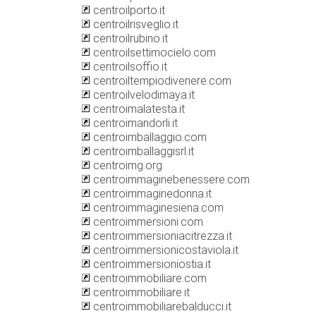
centroilporto.it
centroilrisveglio.it
centroilrubino.it
centroilsettimocielo.com
centroilsoffio.it
centroiltempiodivenere.com
centroilvelodimaya.it
centroimalatesta.it
centroimandorli.it
centroimballaggio.com
centroimballaggisrl.it
centroimg.org
centroimmaginebenessere.com
centroimmaginedonna.it
centroimmaginesiena.com
centroimmersioni.com
centroimmersioniacitrezza.it
centroimmersionicostaviola.it
centroimmersioniostia.it
centroimmobiliare.com
centroimmobiliare.it
centroimmobiliarebalducci.it