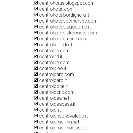
centrohorus.blogspot.com
centrohotel.com
centrohotelbordighera.it
centrohotelscomersee.com
centrohotelslagocomo.it
centrohotelslakecomo.com
centrohotelumbria.com
centrohurtado.it
centroiac.com
centroiad.it
centroibe.com
centroibleo.it
centroicaro.com
centroicaro.it
centroicone.it
centroidcnc.com
centroidea.net
centroideacasa.it
centroidi.it
centroidriconovoledo.it
centroidroclima.net
centroidroclimarusso.it