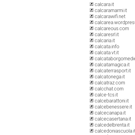
calcara.it
calcaramarmi.it
calcarawifi.net
calcarea.wordpre
calcareous.com
calcaresrl.it
calcaria.it
calcata.info
calcata.vt.it
calcataborgomedi
calcatamagica.it
calcaterrasport.it
calcatonega.it
calcatraz.com
calcchat.com
calce-tcs.it
calcebarattoni.it
calcebenessere.it
calcecanapa.it
calcecasertana.it
calcedelbrenta.it
calcedoniascuola.i