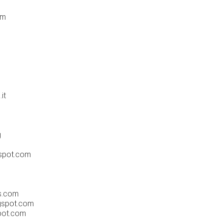
om
it
g
gspot.com
s.com
ogspot.com
spot.com