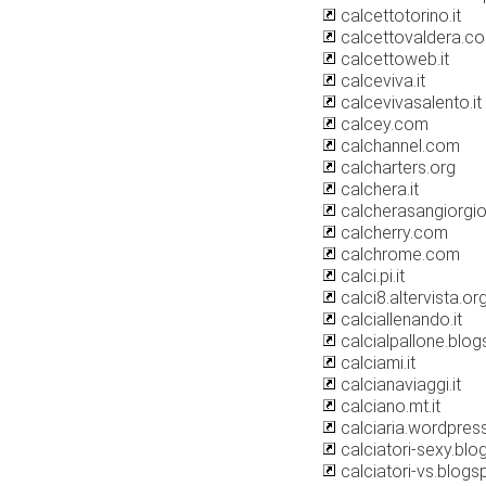
calcettotorino.it
calcettovaldera.c
calcettoweb.it
calceviva.it
calcevivasalento.it
calcey.com
calchannel.com
calcharters.org
calchera.it
calcherasangiorgio.
calcherry.com
calchrome.com
calci.pi.it
calci8.altervista.or
calciallenando.it
calcialpallone.blo
calciami.it
calcianaviaggi.it
calciano.mt.it
calciaria.wordpres
calciatori-sexy.bl
calciatori-vs.blog