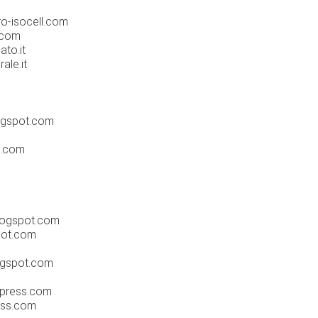
o-isocell.com
.com
to.it
ale.it
ogspot.com
e.com
logspot.com
pot.com
ogspot.com
dpress.com
ess.com