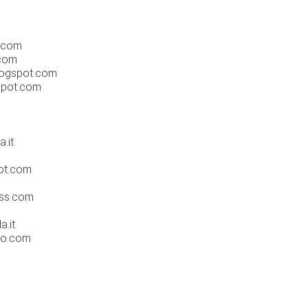
o.com
.com
blogspot.com
gspot.com
.it
pot.com
ess.com
a.it
no.com