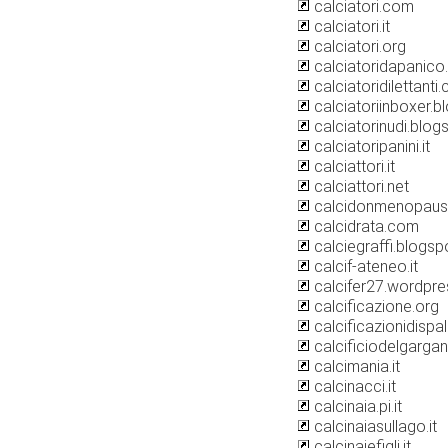
calciatori.com
calciatori.it
calciatori.org
calciatoridapanic
calciatoridilettanti
calciatoriinboxer.
calciatorinudi.blo
calciatoripanini.it
calciattori.it
calciattori.net
calcidonmenopausa
calcidrata.com
calciegraffi.blogs
calcif-ateneo.it
calcifer27.wordpr
calcificazione.org
calcificazionidispall
calcificiodelgarga
calcimania.it
calcinacci.it
calcinaia.pi.it
calcinaiasullago.it
calcinaiefigli.it