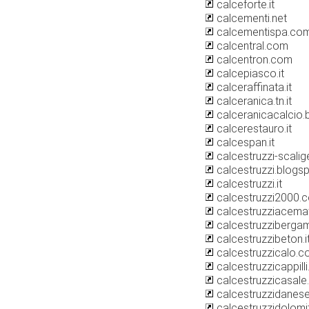
calceforte.it
calcementi.net
calcementispa.co
calcentral.com
calcentron.com
calcepiasco.it
calceraffinata.it
calceranica.tn.it
calceranicacalcio.
calcerestauro.it
calcespan.it
calcestruzzi-scalige
calcestruzzi.blogs
calcestruzzi.it
calcestruzzi2000.
calcestruzziacemat
calcestruzzibergam
calcestruzzibeton.i
calcestruzzicalo.
calcestruzzicappill
calcestruzzicasale.
calcestruzzidanese.
calcestruzzidolomi