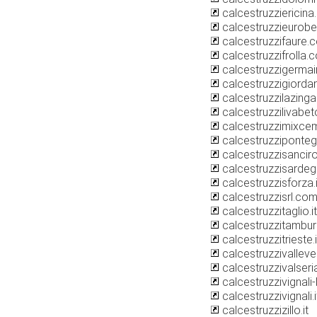
calcestruzziericina.
calcestruzzieurobet
calcestruzzifaure.
calcestruzzifrolla.
calcestruzzigermair
calcestruzzigiordan
calcestruzzilazing
calcestruzzilivabe
calcestruzzimixce
calcestruzzipontega
calcestruzzisanciro.
calcestruzzisardegn
calcestruzzisforza.i
calcestruzzisrl.co
calcestruzzitaglio.it
calcestruzzitamburr
calcestruzzitrieste.i
calcestruzzivallever
calcestruzzivalseria
calcestruzzivignali-
calcestruzzivignali.i
calcestruzzizillo.it