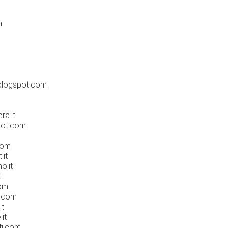
m
blogspot.com
ra.it
pot.com
com
.it
o.it
t
com
i.com
it
it
ti.com