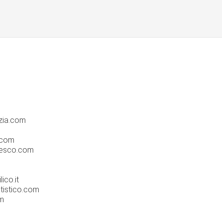
m
zia.com
.com
cesco.com
ico.it
tistico.com
m