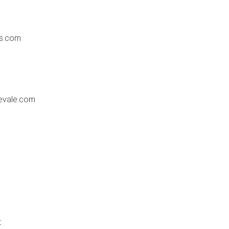
ss.com
evale.com
t