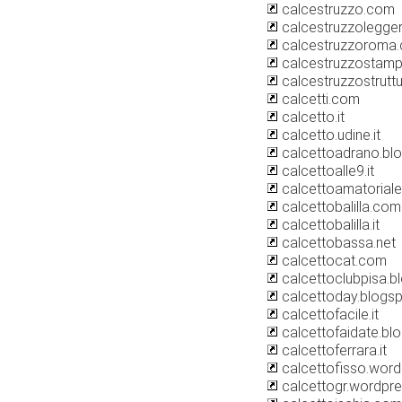
calcestruzzo.com
calcestruzzolegger
calcestruzzoroma
calcestruzzostampa
calcestruzzostruttur
calcetti.com
calcetto.it
calcetto.udine.it
calcettoadrano.bl
calcettoalle9.it
calcettoamatorial
calcettobalilla.com
calcettobalilla.it
calcettobassa.net
calcettocat.com
calcettoclubpisa.b
calcettoday.blogs
calcettofacile.it
calcettofaidate.bl
calcettoferrara.it
calcettofisso.wor
calcettogr.wordpr