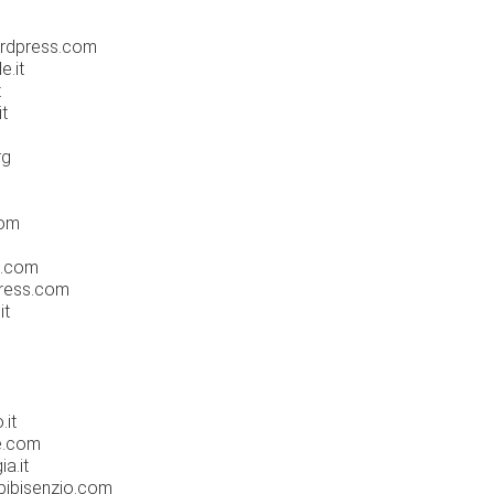
ordpress.com
e.it
t
it
rg
com
s.com
press.com
it
.it
e.com
a.it
pibisenzio.com