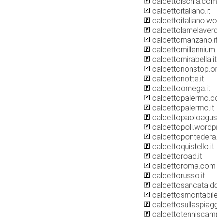
calcettoischia.com
calcettoitaliano.it
calcettoitaliano.w
calcettolamelaverd
calcettomanzano.i
calcettomillennium.
calcettomirabella.it
calcettononstop.o
calcettonotte.it
calcettoomega.it
calcettopalermo.
calcettopalermo.it
calcettopaoloagu
calcettopoli.word
calcettopontedera.
calcettoquistello.it
calcettoroad.it
calcettoroma.com
calcettorusso.it
calcettosancataldo
calcettosmontabil
calcettosullaspiaggi
calcettotenniscam