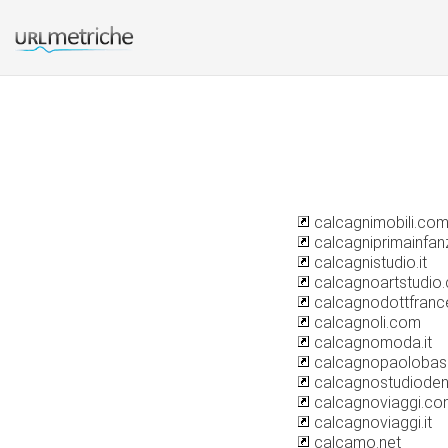
calcagnimobili.co
calcagniprimainfan
calcagnistudio.it
calcagnoartstudio
calcagnodottfran
calcagnoli.com
calcagnomoda.it
calcagnopaolobasil
calcagnostudioden
calcagnoviaggi.co
calcagnoviaggi.it
calcamo.net