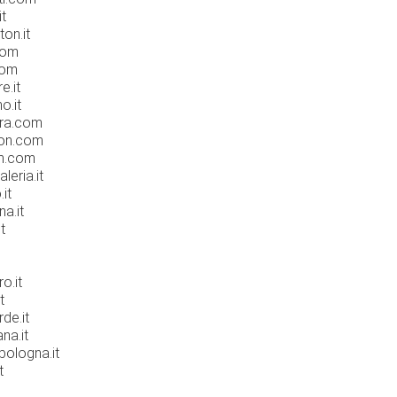
it
on.it
com
com
e.it
o.it
ara.com
ton.com
m.com
leria.it
it
a.it
t
m
o.it
t
de.it
na.it
bologna.it
t