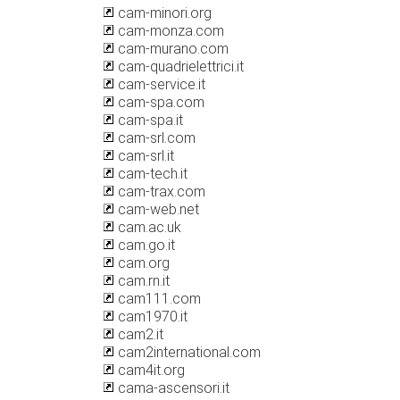
cam-minori.org
cam-monza.com
cam-murano.com
cam-quadrielettrici.it
cam-service.it
cam-spa.com
cam-spa.it
cam-srl.com
cam-srl.it
cam-tech.it
cam-trax.com
cam-web.net
cam.ac.uk
cam.go.it
cam.org
cam.rn.it
cam111.com
cam1970.it
cam2.it
cam2international.com
cam4it.org
cama-ascensori.it