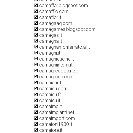
camaffar.blogspot.com
camaffio.com
camaflor.it
camagaaq.com
camagames.blogspot.com
camagas.it
camagna.it
camagnamonferrato.al.it
camagni.it
camagnicucine.it
camagniinterni.it
camagrecoop.net
camagroup.com
camaiani.it
camaieu.com
camaieu.fr
camaieu.it
camaimp.it
camaimpianti.net
camaimport.com
camaioni1930.it
camaiore.it