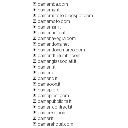
camamba.com
camamia.it
camamilitello.blogspot.com
camamoto.com
camamsrl.it
camanaclub.it
camanaveglia.com
camandona.net
camandonamarco.com
camandtu.tumblr.com
camangiassociati.it
camani.it
camanin.it
camano.it
camaoon.it
camap.org
camaplast.com
camapubblicita.it
camar-contract.it
camar-srl.com
camar.it
camarahotel.com