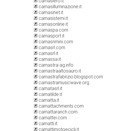
camasiero.it
camasilluminazione.it
camasinet.it
camasistemi.it
camasonline.it
camaspa.com
camasport.it
camasrimini.com
camasrl.com
camasrl.it
camassa.it
camastra-ag.info
camastraaltosauro.it
camastrafabrizio.blogspot.com
camastramusicwave.org
camatasrl.it
camatilde.it
camatta.it
camattachments.com
camattaranch.com
camattei.com
camatti.it
camattimotoecicli.it