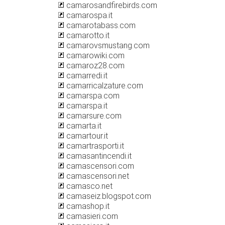
camarosandfirebirds.com
camarospa.it
camarotabass.com
camarotto.it
camarovsmustang.com
camarowiki.com
camaroz28.com
camarredi.it
camarricalzature.com
camarspa.com
camarspa.it
camarsure.com
camarta.it
camartour.it
camartrasporti.it
camasantincendi.it
camascensori.com
camascensori.net
camasco.net
camaseiz.blogspot.com
camashop.it
camasieri.com