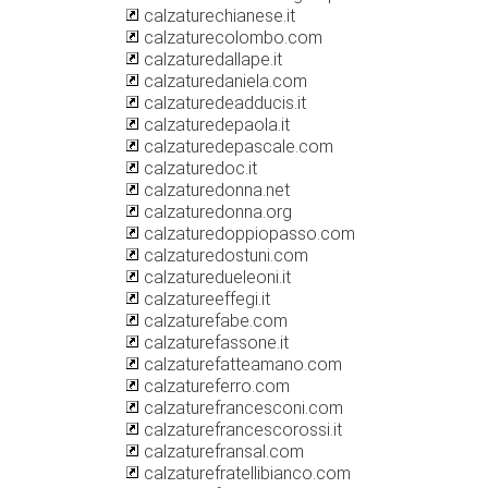
calzaturechianese.it
calzaturecolombo.com
calzaturedallape.it
calzaturedaniela.com
calzaturedeadducis.it
calzaturedepaola.it
calzaturedepascale.com
calzaturedoc.it
calzaturedonna.net
calzaturedonna.org
calzaturedoppiopasso.com
calzaturedostuni.com
calzaturedueleoni.it
calzatureeffegi.it
calzaturefabe.com
calzaturefassone.it
calzaturefatteamano.com
calzatureferro.com
calzaturefrancesconi.com
calzaturefrancescorossi.it
calzaturefransal.com
calzaturefratellibianco.com