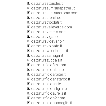
calzaturestoriche.it
calzaturesumisurapetrelli.it
calzaturesumisuraroma.com
calzaturetiferet.com
calzaturetribolati.it
calzaturevalleverde.com
calzatureveneto.com
calzaturevigano.it
calzaturevigevano.it
calzaturevolpato.it
calzaturewollehouse.it
calzaturezamagni.it
calzaturezuccala.it
calzaturificio3m.com
calzaturificioalbano.it
calzaturificioarbiter.it
calzaturificioaristarco.it
calzaturificioarkte.it
calzaturificioartigiano.it
calzaturificioaurelia.it
calzaturificiob2.com
calzaturificiobaccaglini.it