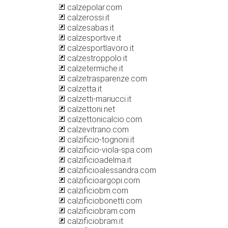
calzepolar.com
calzerossi.it
calzesabas.it
calzesportive.it
calzesportlavoro.it
calzestroppolo.it
calzetermiche.it
calzetrasparenze.com
calzetta.it
calzetti-mariucci.it
calzettoni.net
calzettonicalcio.com
calzevitrano.com
calzificio-tognoni.it
calzificio-viola-spa.com
calzificioadelma.it
calzificioalessandra.com
calzificioargopi.com
calzificiobm.com
calzificiobonetti.com
calzificiobram.com
calzificiobram.it