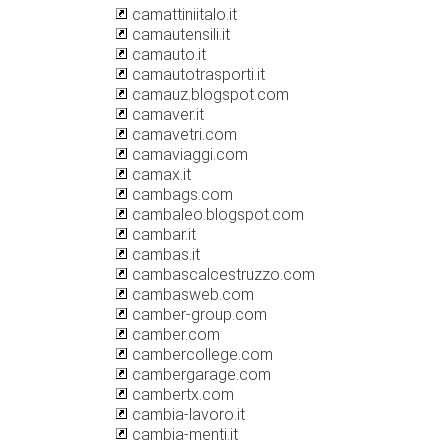
camattiniitalo.it
camautensili.it
camauto.it
camautotrasporti.it
camauz.blogspot.com
camaver.it
camavetri.com
camaviaggi.com
camax.it
cambags.com
cambaleo.blogspot.com
cambar.it
cambas.it
cambascalcestruzzo.com
cambasweb.com
camber-group.com
camber.com
cambercollege.com
cambergarage.com
cambertx.com
cambia-lavoro.it
cambia-menti.it