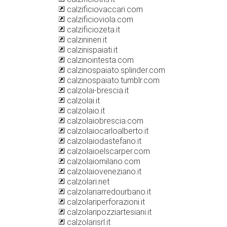
calzificiovaccari.com
calzificioviola.com
calzificiozeta.it
calzinineri.it
calzinispaiati.it
calzinointesta.com
calzinospaiato.splinder.com
calzinospaiato.tumblr.com
calzolai-brescia.it
calzolai.it
calzolaio.it
calzolaiobrescia.com
calzolaiocarloalberto.it
calzolaiodastefano.it
calzolaioelscarper.com
calzolaiomilano.com
calzolaioveneziano.it
calzolari.net
calzolariarredourbano.it
calzolariperforazioni.it
calzolaripozziartesiani.it
calzolarisrl.it