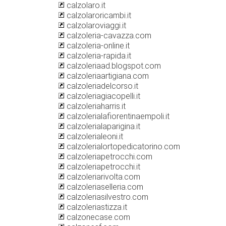
calzolaro.it
calzolaroricambi.it
calzolaroviaggi.it
calzoleria-cavazza.com
calzoleria-online.it
calzoleria-rapida.it
calzoleriaad.blogspot.com
calzoleriaartigiana.com
calzoleriadelcorso.it
calzoleriagiacopelli.it
calzoleriaharris.it
calzolerialafiorentinaempoli.it
calzolerialaparigina.it
calzolerialeoni.it
calzolerialortopedicatorino.com
calzoleriapetrocchi.com
calzoleriapetrocchi.it
calzoleriarivolta.com
calzoleriaselleria.com
calzoleriasilvestro.com
calzoleriastizza.it
calzonecase.com