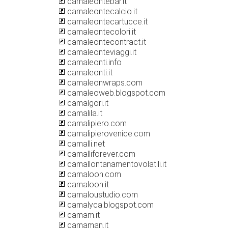
camaleontebar.it
camaleontecalcio.it
camaleontecartucce.it
camaleontecolori.it
camaleontecontract.it
camaleonteviaggi.it
camaleonti.info
camaleonti.it
camaleonwraps.com
camaleoweb.blogspot.com
camalgori.it
camalila.it
camalipiero.com
camalipierovenice.com
camalli.net
camalliforever.com
camallontanamentovolatili.it
camaloon.com
camaloon.it
camaloustudio.com
camalyca.blogspot.com
camam.it
camaman.it