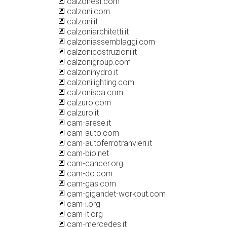
calzonesf.com
calzoni.com
calzoni.it
calzoniarchitetti.it
calzoniassemblaggi.com
calzonicostruzioni.it
calzonigroup.com
calzonihydro.it
calzonilighting.com
calzonispa.com
calzuro.com
calzuro.it
cam-arese.it
cam-auto.com
cam-autoferrotranvieri.it
cam-bio.net
cam-cancer.org
cam-do.com
cam-gas.com
cam-gigandet-workout.com
cam-i.org
cam-it.org
cam-mercedes.it