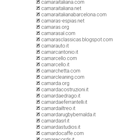
camaraitaliana.com
camaraitaliana.net
camaraitalianabarcelona.com
camaras-espias.net
camaras.org
camarasal.com
camarasclassicas.blogspot.com
camarauto.it
camarcantonio.it
camarcello.com
camarcello.it
camarchetta.com
camarcleaning.com
camarda.org
camardacostruzioni.it
camardaedrago.it
camardaeferrantelli.it
camardailtreo.it
camardarugbybernalda.it
camardasrl.it
camardastudios.it
camardocaffe.com
camarecords.it