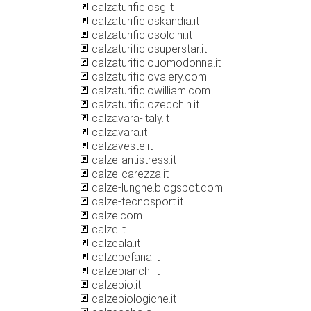
calzaturificiosg.it
calzaturificioskandia.it
calzaturificiosoldini.it
calzaturificiosuperstar.it
calzaturificiouomodonna.it
calzaturificiovalery.com
calzaturificiowilliam.com
calzaturificiozecchin.it
calzavara-italy.it
calzavara.it
calzaveste.it
calze-antistress.it
calze-carezza.it
calze-lunghe.blogspot.com
calze-tecnosport.it
calze.com
calze.it
calzeala.it
calzebefana.it
calzebianchi.it
calzebio.it
calzebiologiche.it