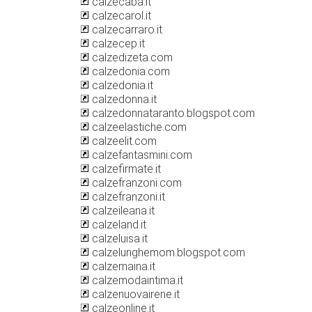
calzecaba.it
calzecarol.it
calzecarraro.it
calzecep.it
calzedizeta.com
calzedonia.com
calzedonia.it
calzedonna.it
calzedonnataranto.blogspot.com
calzeelastiche.com
calzeelit.com
calzefantasmini.com
calzefirmate.it
calzefranzoni.com
calzefranzoni.it
calzeileana.it
calzeland.it
calzeluisa.it
calzelunghemom.blogspot.com
calzemaina.it
calzemodaintima.it
calzenuovairene.it
calzeonline.it