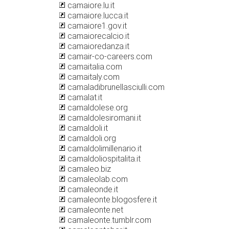
camaiore.lu.it
camaiore.lucca.it
camaiore1.gov.it
camaiorecalcio.it
camaioredanza.it
camair-co-careers.com
camaitalia.com
camaitaly.com
camaladibrunellasciulli.com
camalat.it
camaldolese.org
camaldolesiromani.it
camaldoli.it
camaldoli.org
camaldolimillenario.it
camaldoliospitalita.it
camaleo.biz
camaleolab.com
camaleonde.it
camaleonte.blogosfere.it
camaleonte.net
camaleonte.tumblr.com