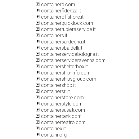
containerd.com
containerfidenza.it
containeroffshore.it
containerquicklock.com
containerrubieraservice.it
containers.it
containersardegna.it
containersbaldelli.it
containerservicebologna.it
containerserviceravenna.com
containershelterbox.it
containership-info.com
containershipsgroup.com
containershop.it
containersrl.it
containerstore.com
containerstyle.com
containersusati.com
containertank.com
containerteatro.com
containex.it
containr.org