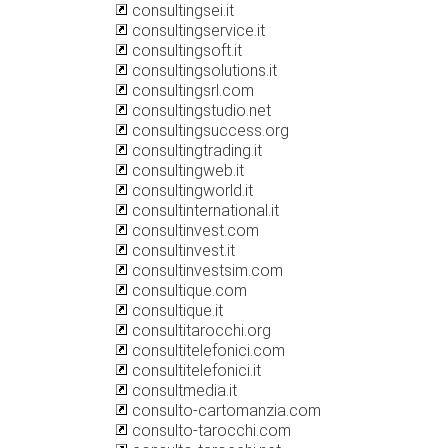
consultingsei.it
consultingservice.it
consultingsoft.it
consultingsolutions.it
consultingsrl.com
consultingstudio.net
consultingsuccess.org
consultingtrading.it
consultingweb.it
consultingworld.it
consultinternational.it
consultinvest.com
consultinvest.it
consultinvestsim.com
consultique.com
consultique.it
consultitarocchi.org
consultitelefonici.com
consultitelefonici.it
consultmedia.it
consulto-cartomanzia.com
consulto-tarocchi.com