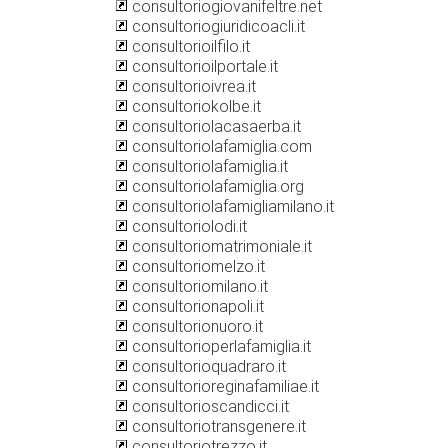
consultoriogiovanifeltre.net
consultoriogiuridicoacli.it
consultorioilfilo.it
consultorioilportale.it
consultorioivrea.it
consultoriokolbe.it
consultoriolacasaerba.it
consultoriolafamiglia.com
consultoriolafamiglia.it
consultoriolafamiglia.org
consultoriolafamigliamilano.it
consultoriolodi.it
consultoriomatrimoniale.it
consultoriomelzo.it
consultoriomilano.it
consultorionapoli.it
consultorionuoro.it
consultorioperlafamiglia.it
consultorioquadraro.it
consultorioreginafamiliae.it
consultorioscandicci.it
consultoriotransgenere.it
consultoriotrezzo.it