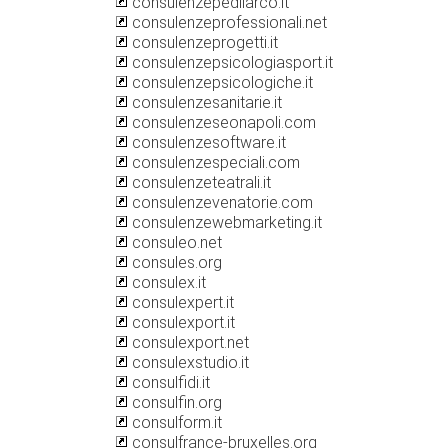
consulenzepedilarco.it
consulenzeprofessionali.net
consulenzeprogetti.it
consulenzepsicologiasport.it
consulenzepsicologiche.it
consulenzesanitarie.it
consulenzeseonapoli.com
consulenzesoftware.it
consulenzespeciali.com
consulenzeteatrali.it
consulenzevenatorie.com
consulenzewebmarketing.it
consuleo.net
consules.org
consulex.it
consulexpert.it
consulexport.it
consulexport.net
consulexstudio.it
consulfidi.it
consulfin.org
consulform.it
consulfrance-bruxelles.org