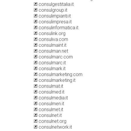
consulgestitalia.it
consulgroup.it
consulimpianti.it
consulimpresa.it
consulinformatica.it
consulink.org
consuliva.com
consulmaint.it
consulman.net
consulmarc.com
consulmarc.it
consulmark.it
consulmarketing.com
consulmarketing.it
consulmat.it
consulmed.it
consulmedia.it
consulmen.it
consulmet.it
consulnet.it
consulnet.org
consulnetwork.it