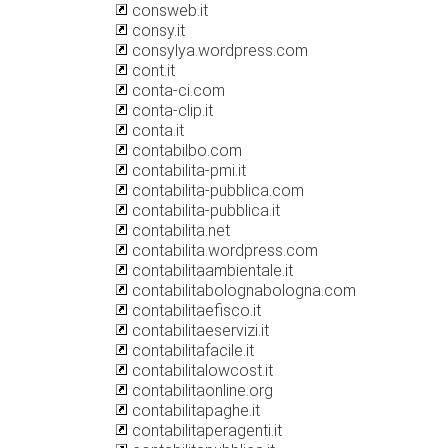
consweb.it
consy.it
consylya.wordpress.com
cont.it
conta-ci.com
conta-clip.it
conta.it
contabilbo.com
contabilita-pmi.it
contabilita-pubblica.com
contabilita-pubblica.it
contabilita.net
contabilita.wordpress.com
contabilitaambientale.it
contabilitabolognabologna.com
contabilitaefisco.it
contabilitaeservizi.it
contabilitafacile.it
contabilitalowcost.it
contabilitaonline.org
contabilitapaghe.it
contabilitaperagenti.it