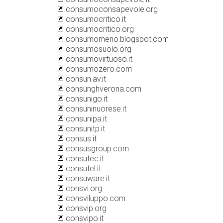
consumoconsapevole.org
consumocritico.it
consumocritico.org
consumomeno.blogspot.com
consumosuolo.org
consumovirtuoso.it
consumozero.com
consun.av.it
consunghverona.com
consunigo.it
consuninuorese.it
consunipa.it
consunitp.it
consus.it
consusgroup.com
consutec.it
consutel.it
consuware.it
consvi.org
consviluppo.com
consvip.org
consvipo.it