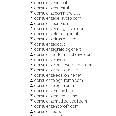
consulenzebrico.it
consulenzecardia.it
consulenzecommerciali.it
consulenzedellavoro.com
consulenzeditoriali.it
consulenzeenergetiche.com
consulenzeferrarigiorni.it
consulenzefranzese.com
consulenzegdo.it
consulenzegrafologiche.it
consulenzeinformatichelive.com
consulenzelavoro.it
consulenzelegali.wordpress.com
consulenzelegaligratuite.it
consulenzelegalionline.net
consulenzelegaliroma.com
consulenzelegaliroma.it
consulenzemapelli.com
consulenzemeccaniche.it
consulenzemedicolegali.com
consulenzenoprofit.com
consulenzeorsini.it