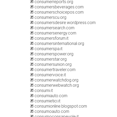
consumerreports.org
consumersbeverages.com
consumerschoicepos.com
consumerscu.org
consumersdesire.wordpress.com
consumersearch.com
consumersenergy.com
consumersforum.it
consumersinternational.org
consumerspa.it
consumerspower.org
consumerstar.org
consumersunion.org
consumertraveler.com
consumervoice.it
consumerwatchdog.org
consumerwebwatch.org
consumi.it
consumiauto.com
consumietici.it
consumionline.blogspot.com
consumoauto.com
consumoconsapevole.it