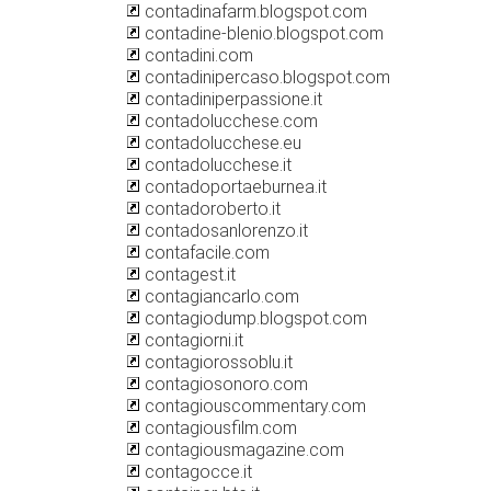
contadinafarm.blogspot.com
contadine-blenio.blogspot.com
contadini.com
contadinipercaso.blogspot.com
contadiniperpassione.it
contadolucchese.com
contadolucchese.eu
contadolucchese.it
contadoportaeburnea.it
contadoroberto.it
contadosanlorenzo.it
contafacile.com
contagest.it
contagiancarlo.com
contagiodump.blogspot.com
contagiorni.it
contagiorossoblu.it
contagiosonoro.com
contagiouscommentary.com
contagiousfilm.com
contagiousmagazine.com
contagocce.it