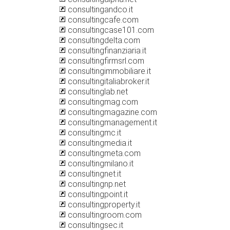
consultingandco.it
consultingcafe.com
consultingcase101.com
consultingdelta.com
consultingfinanziaria.it
consultingfirmsrl.com
consultingimmobiliare.it
consultingitaliabroker.it
consultinglab.net
consultingmag.com
consultingmagazine.com
consultingmanagement.it
consultingmc.it
consultingmedia.it
consultingmeta.com
consultingmilano.it
consultingnet.it
consultingnp.net
consultingpoint.it
consultingproperty.it
consultingroom.com
consultingsec.it