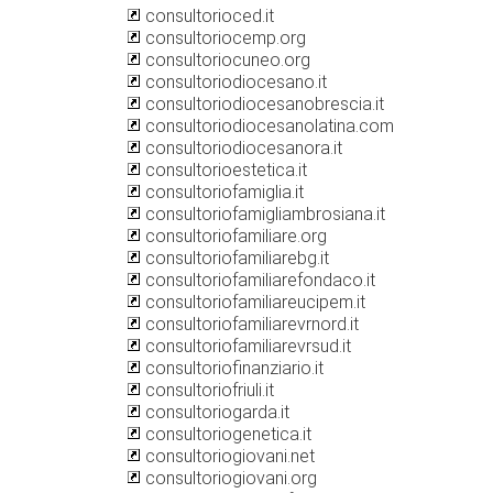
consultorioced.it
consultoriocemp.org
consultoriocuneo.org
consultoriodiocesano.it
consultoriodiocesanobrescia.it
consultoriodiocesanolatina.com
consultoriodiocesanora.it
consultorioestetica.it
consultoriofamiglia.it
consultoriofamigliambrosiana.it
consultoriofamiliare.org
consultoriofamiliarebg.it
consultoriofamiliarefondaco.it
consultoriofamiliareucipem.it
consultoriofamiliarevrnord.it
consultoriofamiliarevrsud.it
consultoriofinanziario.it
consultoriofriuli.it
consultoriogarda.it
consultoriogenetica.it
consultoriogiovani.net
consultoriogiovani.org