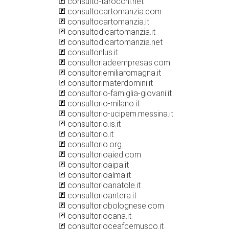
consulto-tarocchi.net
consultocartomanzia.com
consultocartomanzia.it
consultodicartomanzia.it
consultodicartomanzia.net
consultonlus.it
consultoriadeempresas.com
consultoriemiliaromagna.it
consultorimaterdomini.it
consultorio-famiglia-giovani.it
consultorio-milano.it
consultorio-ucipem.messina.it
consultorio.is.it
consultorio.it
consultorio.org
consultorioaied.com
consultorioaipa.it
consultorioalma.it
consultorioanatole.it
consultorioantera.it
consultoriobolognese.com
consultoriocana.it
consultorioceafcernusco.it