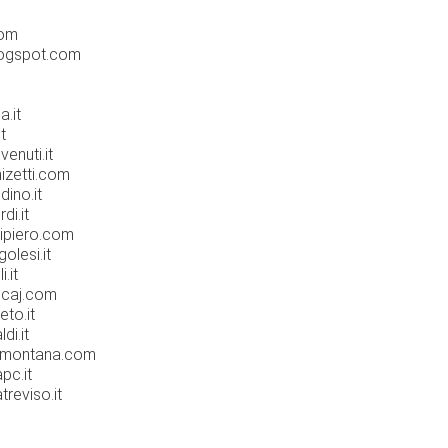
com
logspot.com
a.it
t
enuti.it
izetti.com
dino.it
di.it
lipiero.com
olesi.it
.it
ccaj.com
eto.it
di.it
emontana.com
pc.it
reviso.it