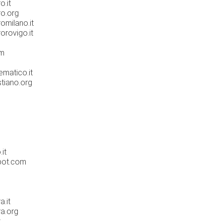
o.it
ro.org
omilano.it
orovigo.it
om
ematico.it
stiano.org
it
spot.com
a.it
ra.org
t