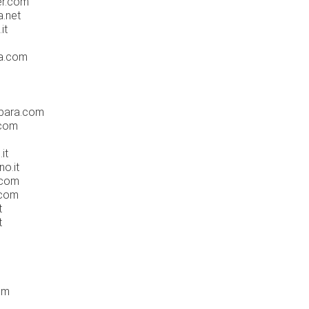
er.com
a.net
it
na.com
rbara.com
.com
it
no.it
.com
.com
t
t
om