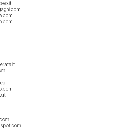
peo.it
gagni.com
ea.com
hn.com
rata.it
com
.eu
lo.com
.it
s.com
ogspot.com