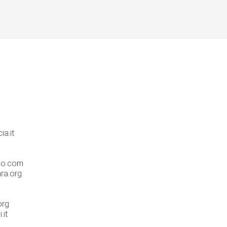
ia.it
no.com
ra.org
org
.it