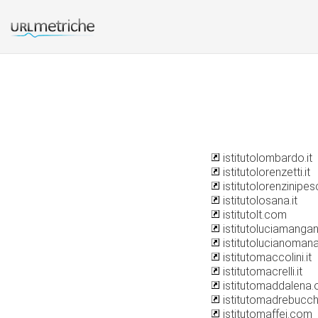
istitutolombardo.it
istitutolorenzetti.it
istitutolorenzinipesc
istitutolosana.it
istitutolt.com
istitutoluciamanga
istitutolucianomana
istitutomaccolini.it
istitutomacrelli.it
istitutomaddalena.
istitutomadrebucchi
istitutomaffei.com