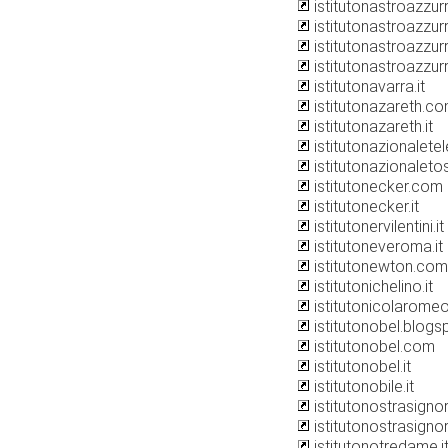
istitutonastroazzurr
istitutonastroazzur
istitutonastroazzurr
istitutonastroazzurr
istitutonavarra.it
istitutonazareth.c
istitutonazareth.it
istitutonazionaletel
istitutonazionaleto
istitutonecker.com
istitutonecker.it
istitutonervilentini.it
istitutoneveroma.it
istitutonewton.com
istitutonichelino.it
istitutonicolaromeo.
istitutonobel.blog
istitutonobel.com
istitutonobel.it
istitutonobile.it
istitutonostrasignor
istitutonostrasigno
istitutonotredame.i