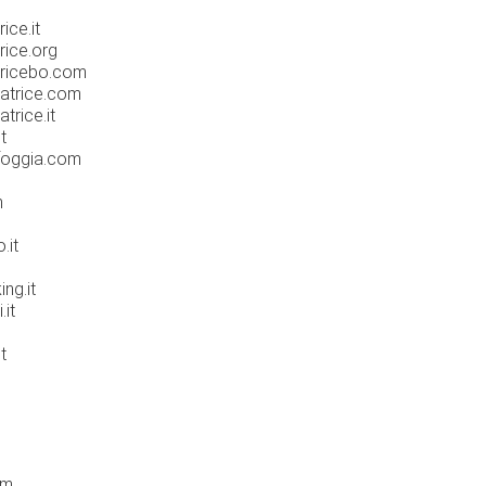
ice.it
trice.org
atricebo.com
latrice.com
trice.it
t
afoggia.com
m
.it
ing.it
.it
t
om