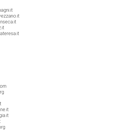
agni.it
vezzano.it
nseca.it
.it
teresa.it
com
rg
t
ne.it
ia.it
t
org