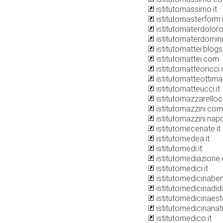
istitutomassimo.it
istitutomasterform.i
istitutomaterdoloro
istitutomaterdomin
istitutomattei.blog
istitutomattei.com
istitutomatteoricci
istitutomatteottima
istitutomatteucci.it
istitutomazzarellocl.
istitutomazzini.com
istitutomazzini.napol
istitutomecenate.it
istitutomedea.it
istitutomedi.it
istitutomediazione.
istitutomedici.it
istitutomedicinab
istitutomedicinadida
istitutomedicinaeste
istitutomedicinanatu
istitutomedico.it