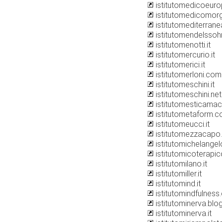
istitutomedicoeuro
istitutomedicomor
istitutomediterran
istitutomendelsso
istitutomenotti.it
istitutomercurio.it
istitutomerici.it
istitutomerloni.com
istitutomeschini.it
istitutomeschini.net
istitutomesticamace
istitutometaform.
istitutomeucci.it
istitutomezzacapo
istitutomichelange
istitutomicoterapico
istitutomilano.it
istitutomiller.it
istitutomind.it
istitutomindfulnes
istitutominerva.bl
istitutominerva.it