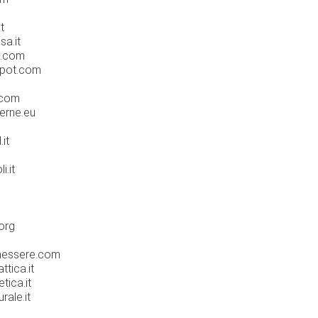
t
sa.it
i.com
spot.com
.com
erne.eu
it
i.it
org
enessere.com
ttica.it
tica.it
rale.it