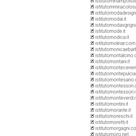
istitutomiriampolst
istitutommiracolos
istitutomodadesign.
istitutomodai.it
istitutomodasgrig
istitutomode.it
istitutomodica.it
istitutomolinar.com
istitutomonicaeba
istitutomontalcino
istitutomontani.it
istitutomonteceneri.
istitutomontepulcia
istitutomontesano
istitutomontessori
istitutomontessori.i
istitutomonteverdi.i
istitutomontini.it
istitutomorante.it
istitutomoreschi.it
istitutomoretti.it
istitutomorgagni.c
istitutomoro.net