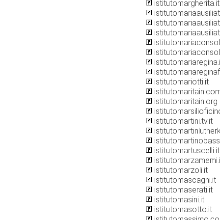
istitutomargherita.it
istitutomariaausiliatr
istitutomariaausilia
istitutomariaausili
istitutomariaconso
istitutomariaconsola
istitutomariaregina.i
istitutomariaregin
istitutomariotti.it
istitutomaritain.co
istitutomaritain.org
istitutomarsilioficino
istitutomartini.tv.it
istitutomartinlutherk
istitutomartinobassi
istitutomartuscelli.it
istitutomarzamemi.i
istitutomarzoli.it
istitutomascagni.it
istitutomaserati.it
istitutomasini.it
istitutomasotto.it
istitutomassimo.c