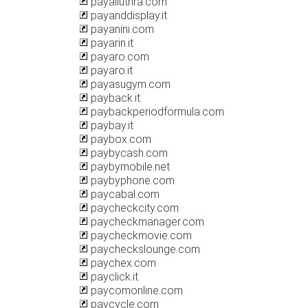
payalluthra.com
payanddisplay.it
payanini.com
payarin.it
payaro.com
payaro.it
payasugym.com
payback.it
paybackperiodformula.com
paybay.it
paybox.com
paybycash.com
paybymobile.net
paybyphone.com
paycabal.com
paycheckcity.com
paycheckmanager.com
paycheckmovie.com
paycheckslounge.com
paychex.com
payclick.it
paycomonline.com
paycycle.com