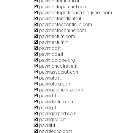
pavimentomarmo.it
pavimentoparquet.com
pavimentoperlacasa.blogspot.com
pavimentoradiante.it
pavimentoscontinuo.com
pavimentosonline.com
pavimentum.com
pavimentum.it
pavimod.it
pavimoda.it
pavimodrone.org
pavimondotravel.it
pavinassociati.com
pavinato.it
pavinatura.com
pavinautoservizi.com
pavind.it
pavindustria.com
paving.it
pavingexpert.com
pavingroup.it
pavinil.it
pavinlegno.com