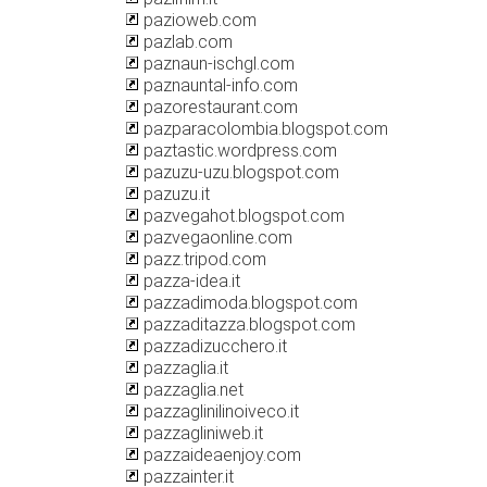
pazioweb.com
pazlab.com
paznaun-ischgl.com
paznauntal-info.com
pazorestaurant.com
pazparacolombia.blogspot.com
paztastic.wordpress.com
pazuzu-uzu.blogspot.com
pazuzu.it
pazvegahot.blogspot.com
pazvegaonline.com
pazz.tripod.com
pazza-idea.it
pazzadimoda.blogspot.com
pazzaditazza.blogspot.com
pazzadizucchero.it
pazzaglia.it
pazzaglia.net
pazzaglinilinoiveco.it
pazzagliniweb.it
pazzaideaenjoy.com
pazzainter.it