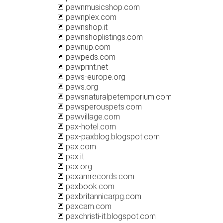
pawnmusicshop.com
pawnplex.com
pawnshop.it
pawnshoplistings.com
pawnup.com
pawpeds.com
pawprint.net
paws-europe.org
paws.org
pawsnaturalpetemporium.com
pawsperouspets.com
pawvillage.com
pax-hotel.com
pax-paxblog.blogspot.com
pax.com
pax.it
pax.org
paxamrecords.com
paxbook.com
paxbritannicarpg.com
paxcam.com
paxchristi-it.blogspot.com