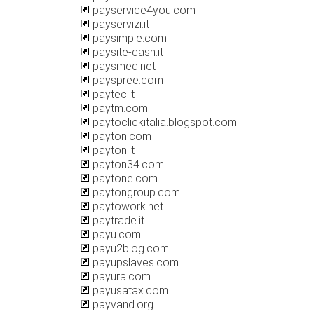
payservice4you.com
payservizi.it
paysimple.com
paysite-cash.it
paysmed.net
payspree.com
paytec.it
paytm.com
paytoclickitalia.blogspot.com
payton.com
payton.it
payton34.com
paytone.com
paytongroup.com
paytowork.net
paytrade.it
payu.com
payu2blog.com
payupslaves.com
payura.com
payusatax.com
payvand.org