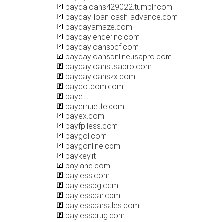
paydaloans429022.tumblr.com
payday-loan-cash-advance.com
paydayamaze.com
paydaylenderinc.com
paydayloansbcf.com
paydayloansonlineusapro.com
paydayloansusapro.com
paydayloanszx.com
paydotcom.com
paye.it
payerhuette.com
payex.com
payfplless.com
paygol.com
paygonline.com
paykey.it
paylane.com
payless.com
paylessbg.com
paylesscar.com
paylesscarsales.com
paylessdrug.com