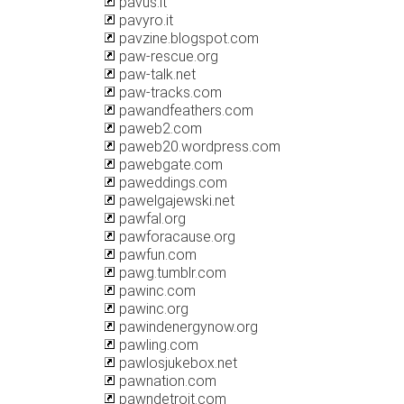
pavus.it
pavyro.it
pavzine.blogspot.com
paw-rescue.org
paw-talk.net
paw-tracks.com
pawandfeathers.com
paweb2.com
paweb20.wordpress.com
pawebgate.com
paweddings.com
pawelgajewski.net
pawfal.org
pawforacause.org
pawfun.com
pawg.tumblr.com
pawinc.com
pawinc.org
pawindenergynow.org
pawling.com
pawlosjukebox.net
pawnation.com
pawndetroit.com