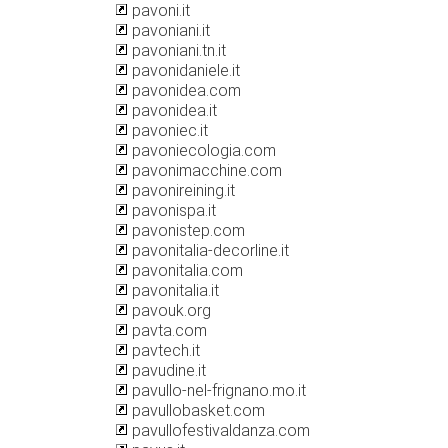
pavoni.it
pavoniani.it
pavoniani.tn.it
pavonidaniele.it
pavonidea.com
pavonidea.it
pavoniec.it
pavoniecologia.com
pavonimacchine.com
pavonireining.it
pavonispa.it
pavonistep.com
pavonitalia-decorline.it
pavonitalia.com
pavonitalia.it
pavouk.org
pavta.com
pavtech.it
pavudine.it
pavullo-nel-frignano.mo.it
pavullobasket.com
pavullofestivaldanza.com