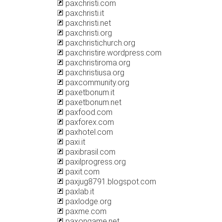
paxchristi.com
paxchristi.it
paxchristi.net
paxchristi.org
paxchristichurch.org
paxchristire.wordpress.com
paxchristiroma.org
paxchristiusa.org
paxcommunity.org
paxetbonum.it
paxetbonum.net
paxfood.com
paxforex.com
paxhotel.com
paxi.it
paxibrasil.com
paxilprogress.org
paxit.com
paxjug8791.blogspot.com
paxlab.it
paxlodge.org
paxme.com
paxongame.net