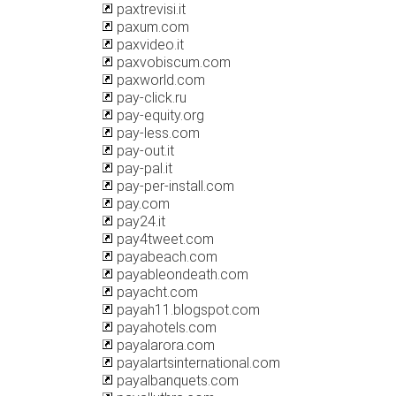
paxtrevisi.it
paxum.com
paxvideo.it
paxvobiscum.com
paxworld.com
pay-click.ru
pay-equity.org
pay-less.com
pay-out.it
pay-pal.it
pay-per-install.com
pay.com
pay24.it
pay4tweet.com
payabeach.com
payableondeath.com
payacht.com
payah11.blogspot.com
payahotels.com
payalarora.com
payalartsinternational.com
payalbanquets.com