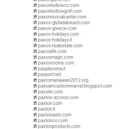
paxonhollowcc.com
paxonhollowgolf.com
paxonrevivalcenter.com
paxos-glyfadabeach.com
paxos-greece.com
paxos-holidays.com
paxos-holidays.it
paxos-realestate.com
paxoslife.com
paxosmagic.com
paxosrooms.com
paxpleroma.it
paxport.net
paxromanawien2012.org
paxsamcustommarvel.blogspot.com
paxsite.com
paxton-access.com
paxton.com
paxton.it
paxtonauto.com
paxtonco.com
paxtonproducts.com