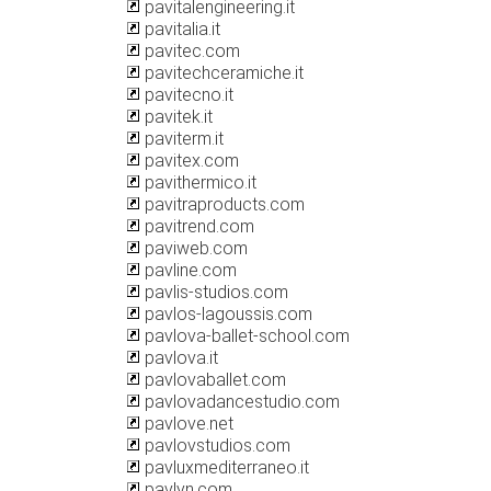
pavitalengineering.it
pavitalia.it
pavitec.com
pavitechceramiche.it
pavitecno.it
pavitek.it
paviterm.it
pavitex.com
pavithermico.it
pavitraproducts.com
pavitrend.com
paviweb.com
pavline.com
pavlis-studios.com
pavlos-lagoussis.com
pavlova-ballet-school.com
pavlova.it
pavlovaballet.com
pavlovadancestudio.com
pavlove.net
pavlovstudios.com
pavluxmediterraneo.it
pavlyn.com