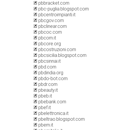
pbbracket.com
pbc-puglia.blogspot.com
pbcentroimpianti.it
pbcgov.com
pbclinear.com
pbcoc.com
pbcom.it
pbcore.org
pbcostruzioni.com
pbcsicilia.blogspot.com
pbcsinnai.it
pbd.com
pbdindia.org
pbdo-bot.com
pbdr.com
pbeauty.it
pbeb.it
pbebank.com
pbef.it
pbelettronica.it
pbeltrao.blogspot.com
pbem.it