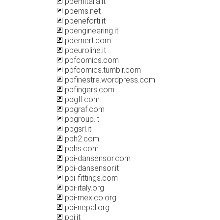
pbemitalia.it
pbems.net
pbeneforti.it
pbengineering.it
pbernert.com
pbeuroline.it
pbfcomics.com
pbfcomics.tumblr.com
pbfinestre.wordpress.com
pbfingers.com
pbgfl.com
pbgraf.com
pbgroup.it
pbgsrl.it
pbh2.com
pbhs.com
pbi-dansensor.com
pbi-dansensor.it
pbi-fittings.com
pbi-italy.org
pbi-mexico.org
pbi-nepal.org
pbi.it