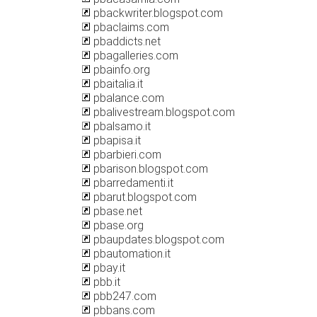
pbackwriter.blogspot.com
pbaclaims.com
pbaddicts.net
pbagalleries.com
pbainfo.org
pbaitalia.it
pbalance.com
pbalivestream.blogspot.com
pbalsamo.it
pbapisa.it
pbarbieri.com
pbarison.blogspot.com
pbarredamenti.it
pbarut.blogspot.com
pbase.net
pbase.org
pbaupdates.blogspot.com
pbautomation.it
pbay.it
pbb.it
pbb247.com
pbbans.com