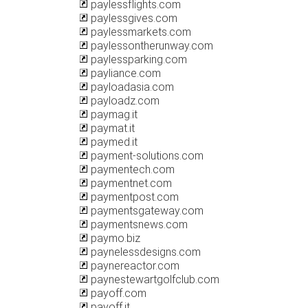
paylessflights.com
paylessgives.com
paylessmarkets.com
paylessontherunway.com
paylessparking.com
payliance.com
payloadasia.com
payloadz.com
paymag.it
paymat.it
paymed.it
payment-solutions.com
paymentech.com
paymentnet.com
paymentpost.com
paymentsgateway.com
paymentsnews.com
paymo.biz
paynelessdesigns.com
paynereactor.com
paynestewartgolfclub.com
payoff.com
payoff.it