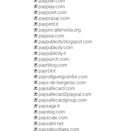
payplan.com
payplay.com
paypoint.com
paypopup.com
payprint.it
paypro.altervista.org
paypsa.com
paypublicity.blogspot.com
paypublicity.com
paypublicity.it
paypunch.com
payrblog.com
payroll.it
payrollgivingcentre.com
pays-de-bergerac.com
paysafecard.com
paysafecard2paypal.com
paysafecardgroup.com
paysage.it
paysbig.com
payscale.com
paysden.net
paysdevoltaire.com