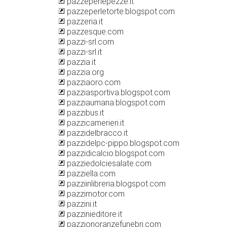
pazzeperlepezze.it
pazzeperletorte.blogspot.com
pazzeria.it
pazzesque.com
pazzi-srl.com
pazzi-srl.it
pazzia.it
pazzia.org
pazziaoro.com
pazziasportiva.blogspot.com
pazziaumana.blogspot.com
pazzibus.it
pazzicamerieri.it
pazzidelbracco.it
pazzidelpc-pippo.blogspot.com
pazzidicalcio.blogspot.com
pazziedolciesalate.com
pazziella.com
pazziinlibreria.blogspot.com
pazzimotor.com
pazzini.it
pazzinieditore.it
pazzionoranzefunebri.com