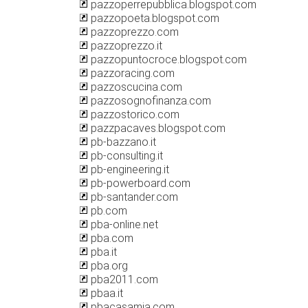
pazzoperrepubblica.blogspot.com
pazzopoeta.blogspot.com
pazzoprezzo.com
pazzoprezzo.it
pazzopuntocroce.blogspot.com
pazzoracing.com
pazzoscucina.com
pazzosognofinanza.com
pazzostorico.com
pazzpacaves.blogspot.com
pb-bazzano.it
pb-consulting.it
pb-engineering.it
pb-powerboard.com
pb-santander.com
pb.com
pba-online.net
pba.com
pba.it
pba.org
pba2011.com
pbaa.it
pbacasamia.com