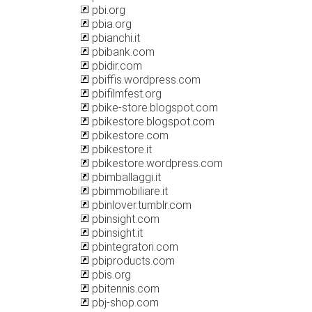
pbi.org
pbia.org
pbianchi.it
pbibank.com
pbidir.com
pbiffis.wordpress.com
pbifilmfest.org
pbike-store.blogspot.com
pbikestore.blogspot.com
pbikestore.com
pbikestore.it
pbikestore.wordpress.com
pbimballaggi.it
pbimmobiliare.it
pbinlover.tumblr.com
pbinsight.com
pbinsight.it
pbintegratori.com
pbiproducts.com
pbis.org
pbitennis.com
pbj-shop.com