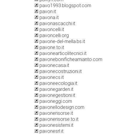
pavo1993.blogspot.com
pavon.it
pavona.it
pavonascacchi.it
pavoncelli.it
pavoncelli.org
pavone-del-mella.bs.it
pavone.to.it
pavonearticolitecnici.it
pavonebonificheamianto.com
pavonecasa.it
pavonecostruzioni.it
pavonecs.it
pavoneecologia.it
pavonegarden.it
pavonegestioni.it
pavoneggi.com
pavonellodesign.com
pavonerisorse.it
pavonerisorse.to.it
pavonesistemi.it
pavonesrl.it