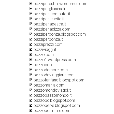
pazziperdubai.wordpress.com
pazziperglianimali.it
pazziperilcomputer.it
pazziperilcucito.it
pazziperlapesca.it
pazziperlapizza.com
pazziperponza.blogspot.com
pazziperponza.it
pazziprezzi.com
pazziviaggi.it
pazzo.com
pazzo1.wordpress.com
pazzocco.it
pazzodamore.com
pazzodaviaggiare.com
pazzofanfano.blogspot.com
pazzomania.com
pazzomondoviaggi.it
pazzopazzomondo.it
pazzopc.blogspot.com
pazzoper-e.blogspot.com
pazzoperilmare.com