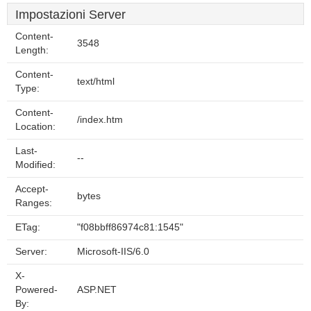
Impostazioni Server
Content-
3548
Length:
Content-
text/html
Type:
Content-
/index.htm
Location:
Last-
--
Modified:
Accept-
bytes
Ranges:
ETag:
"f08bbff86974c81:1545"
Server:
Microsoft-IIS/6.0
X-
Powered-
ASP.NET
By: