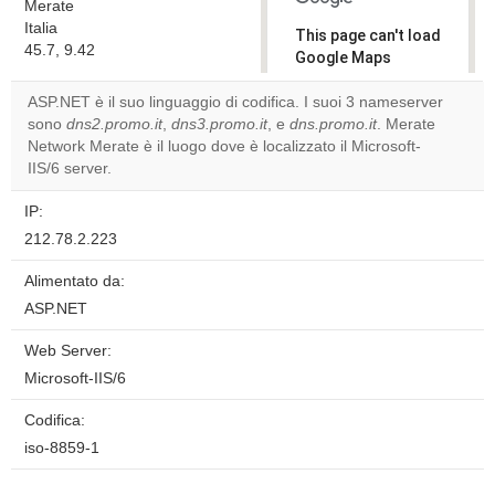
Merate
Italia
This page can't load
45.7, 9.42
Google Maps
correctly.
ASP.NET è il suo linguaggio di codifica. I suoi 3 nameserver
sono
dns2.promo.it
,
dns3.promo.it
, e
dns.promo.it
. Merate
Do you
OK
Network Merate è il luogo dove è localizzato il Microsoft-
own this
website?
IIS/6 server.
IP:
212.78.2.223
Alimentato da:
ASP.NET
Web Server:
Microsoft-IIS/6
Codifica:
iso-8859-1