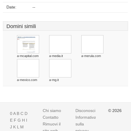
Date:
--
Domini simili
a-mcapital.com
a-media.it
a-merula.com
a-mexico.com
a-mg.it
Chi siamo
Disconoscimento
© 2026
0
A
B
C
D
Contatto
Informativa
E
F
G
H
I
Rimuovi il
sulla
J
K
L
M
sito web
privacy