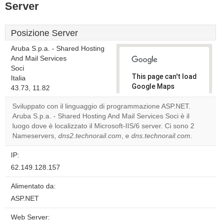
Server
Posizione Server
Aruba S.p.a. - Shared Hosting
And Mail Services
Soci
This page can't load
Italia
Google Maps
43.73, 11.82
correctly.
Sviluppato con il linguaggio di programmazione ASP.NET.
Aruba S.p.a. - Shared Hosting And Mail Services Soci è il
Do you
OK
luogo dove è localizzato il Microsoft-IIS/6 server. Ci sono 2
own this
website?
Nameservers,
dns2.technorail.com
, e
dns.technorail.com
.
IP:
62.149.128.157
Alimentato da:
ASP.NET
Web Server: