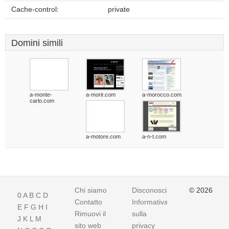
Cache-control:
private
Domini simili
a-monte-
a-morir.com
a-morocco.com
carlo.com
a-motore.com
a-n-t.com
Chi siamo
Disconoscimento
© 2026
0
A
B
C
D
Contatto
Informativa
E
F
G
H
I
Rimuovi il
sulla
J
K
L
M
sito web
privacy