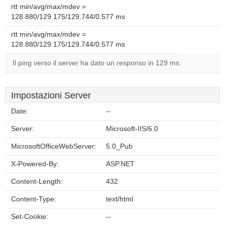
rtt min/avg/max/mdev =
128.880/129.175/129.744/0.577 ms
rtt min/avg/max/mdev =
128.880/129.175/129.744/0.577 ms
Il ping verso il server ha dato un responso in 129 ms.
Impostazioni Server
Date:
--
Server:
Microsoft-IIS/6.0
MicrosoftOfficeWebServer:
5.0_Pub
X-Powered-By:
ASP.NET
Content-Length:
432
Content-Type:
text/html
Set-Cookie:
--