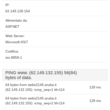
IP:
62.149.128.154
Alimentato da:
ASP.NET
Web Server:
Microsoft-IIS/7
Codifica:
iso-8859-1
PING www. (62.149.132.155) 56(84)
bytes of data.
64 bytes from webs2145.aruba.it
128 ms
(62.149.132.155): icmp_seq=1 ttl=114
64 bytes from webs2145.aruba.it
128 ms
(62.149.132.155): icmp_seq=2 ttl=114