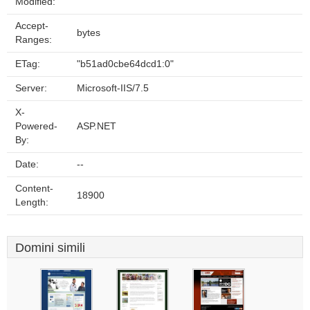
Modified:
Accept-
bytes
Ranges:
ETag:
"b51ad0cbe64dcd1:0"
Server:
Microsoft-IIS/7.5
X-
Powered-
ASP.NET
By:
Date:
--
Content-
18900
Length:
Domini simili