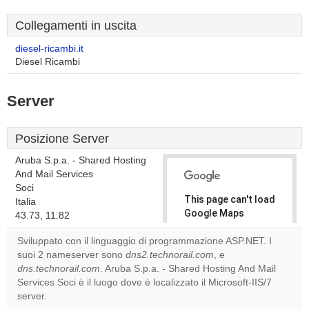
Collegamenti in uscita
diesel-ricambi.it
Diesel Ricambi
Server
Posizione Server
Aruba S.p.a. - Shared Hosting
And Mail Services
Soci
This page can't load
Italia
Google Maps
43.73, 11.82
correctly.
Sviluppato con il linguaggio di programmazione ASP.NET. I
suoi 2 nameserver sono
dns2.technorail.com
, e
Do you
OK
dns.technorail.com
. Aruba S.p.a. - Shared Hosting And Mail
own this
website?
Services Soci è il luogo dove è localizzato il Microsoft-IIS/7
server.