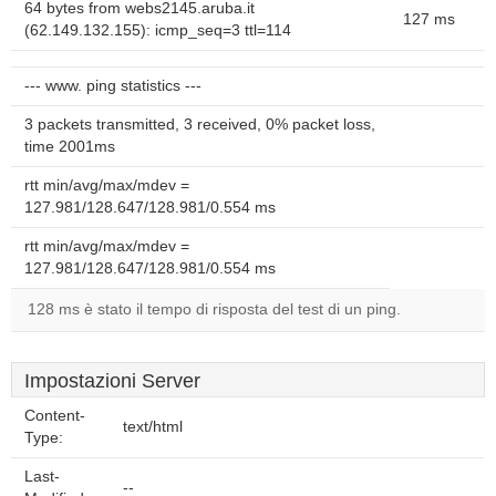
64 bytes from webs2145.aruba.it
127 ms
(62.149.132.155): icmp_seq=3 ttl=114
--- www. ping statistics ---
3 packets transmitted, 3 received, 0% packet loss,
time 2001ms
rtt min/avg/max/mdev =
127.981/128.647/128.981/0.554 ms
rtt min/avg/max/mdev =
127.981/128.647/128.981/0.554 ms
128 ms è stato il tempo di risposta del test di un ping.
Impostazioni Server
Content-
text/html
Type:
Last-
--