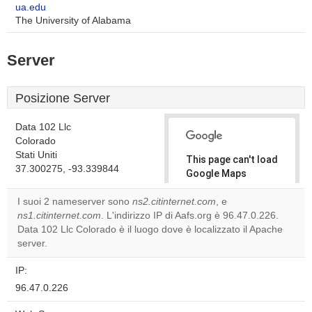
ua.edu
The University of Alabama
Server
Posizione Server
Data 102 Llc
Colorado
Stati Uniti
This page can't load
37.300275, -93.339844
Google Maps
correctly.
I suoi 2 nameserver sono
ns2.citinternet.com
, e
ns1.citinternet.com
. L'indirizzo IP di Aafs.org è 96.47.0.226.
Do you
OK
Data 102 Llc Colorado è il luogo dove è localizzato il Apache
own this
website?
server.
IP:
96.47.0.226