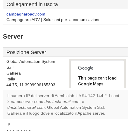
Collegamenti in uscita
campagnaroadv.com
Campagnaro ADV | Soluzioni per la comunicazione
Server
Posizione Server
Global Automation System
S.r.l.
Galliera
This page can't load
Italia
Google Maps
44.75, 11.3999996185303
correctly.
Il numero IP del server di Aambiolab.it è 94.142.144.2. I suoi
2 nameserver sono
dns.technorail.com
, e
Do you
OK
dns2.technorail.com
. Global Automation System S.r.l.
own this
website?
Galliera è il luogo dove è localizzato il Apache server.
IP: