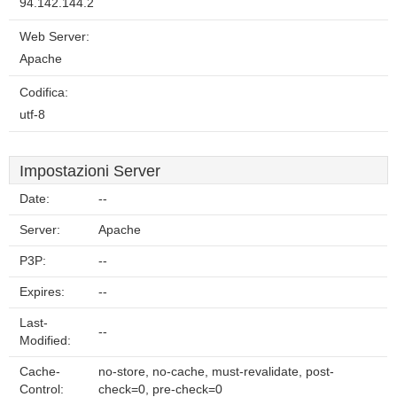
94.142.144.2
Web Server:
Apache
Codifica:
utf-8
Impostazioni Server
Date:
--
Server:
Apache
P3P:
--
Expires:
--
Last-
--
Modified:
Cache-
no-store, no-cache, must-revalidate, post-
Control:
check=0, pre-check=0