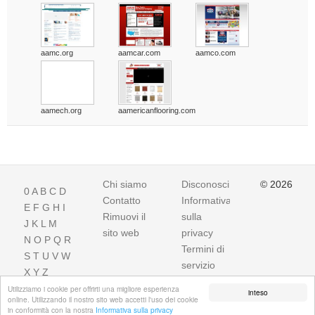
aamc.org
aamcar.com
aamco.com
aamech.org
aamericanflooring.com
Chi siamo
Disconoscimento
© 2026
0
A
B
C
D
Contatto
Informativa
E
F
G
H
I
Rimuovi il
sulla
J
K
L
M
sito web
privacy
N
O
P
Q
R
Termini di
S
T
U
V
W
servizio
X
Y
Z
Utilizziamo i cookie per offrirti una migliore esperienza
inteso
online. Utilizzando il nostro sito web accetti l'uso dei cookie
in conformità con la nostra
Informativa sulla privacy