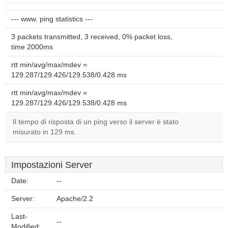
--- www. ping statistics ---
3 packets transmitted, 3 received, 0% packet loss,
time 2000ms
rtt min/avg/max/mdev =
129.287/129.426/129.538/0.428 ms
rtt min/avg/max/mdev =
129.287/129.426/129.538/0.428 ms
Il tempo di risposta di un ping verso il server è stato
misurato in 129 ms.
Impostazioni Server
Date:
--
Server:
Apache/2.2
Last-
--
Modified: