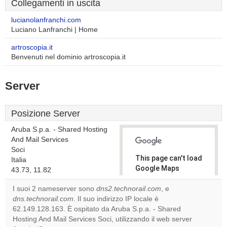
Collegamenti in uscita
lucianolanfranchi.com
Luciano Lanfranchi | Home
artroscopia.it
Benvenuti nel dominio artroscopia.it
Server
Posizione Server
Aruba S.p.a. - Shared Hosting
And Mail Services
Soci
This page can't load
Italia
Google Maps
43.73, 11.82
correctly.
I suoi 2 nameserver sono
dns2.technorail.com
, e
dns.technorail.com
. Il suo indirizzo IP locale è
Do you
OK
62.149.128.163. È ospitato da Aruba S.p.a. - Shared
own this
website?
Hosting And Mail Services Soci, utilizzando il web server