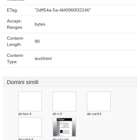
ETag:
"2dff54a-5a-4bf0960f32246"
Accept-
bytes
Ranges:
Content-
90
Length:
Content-
text/html
Type:
Domini simili
ab-box.it
ab-c.it
ab-card.it
ab-casa.it
ab-cd.com