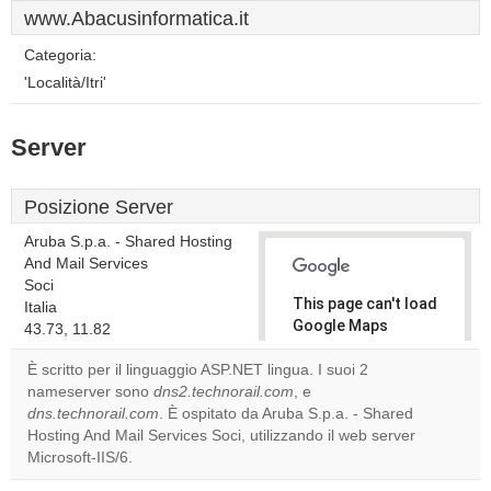
www.Abacusinformatica.it
Categoria:
'Località/Itri'
Server
Posizione Server
Aruba S.p.a. - Shared Hosting
And Mail Services
Soci
This page can't load
Italia
Google Maps
43.73, 11.82
correctly.
È scritto per il linguaggio ASP.NET lingua. I suoi 2
nameserver sono
dns2.technorail.com
, e
Do you
OK
dns.technorail.com
. È ospitato da Aruba S.p.a. - Shared
own this
website?
Hosting And Mail Services Soci, utilizzando il web server
Microsoft-IIS/6.