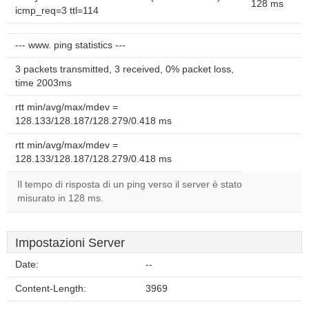
128 ms
icmp_req=3 ttl=114
--- www. ping statistics ---
3 packets transmitted, 3 received, 0% packet loss,
time 2003ms
rtt min/avg/max/mdev =
128.133/128.187/128.279/0.418 ms
rtt min/avg/max/mdev =
128.133/128.187/128.279/0.418 ms
Il tempo di risposta di un ping verso il server è stato
misurato in 128 ms.
Impostazioni Server
Date:
--
Content-Length:
3969