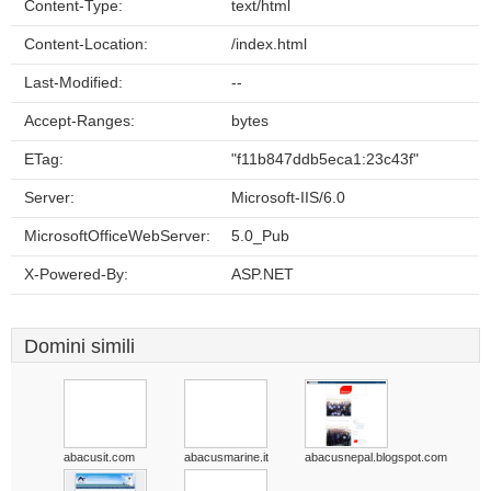
Content-Type:
text/html
Content-Location:
/index.html
Last-Modified:
--
Accept-Ranges:
bytes
ETag:
"f11b847ddb5eca1:23c43f"
Server:
Microsoft-IIS/6.0
MicrosoftOfficeWebServer:
5.0_Pub
X-Powered-By:
ASP.NET
Domini simili
abacusit.com
abacusmarine.it
abacusnepal.blogspot.com