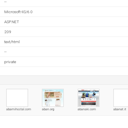
--
Microsoft-IIS/6.0
ASP.NET
209
text/html
--
private
abamihostal.com
aban.org
abanaki.com
abanat.it