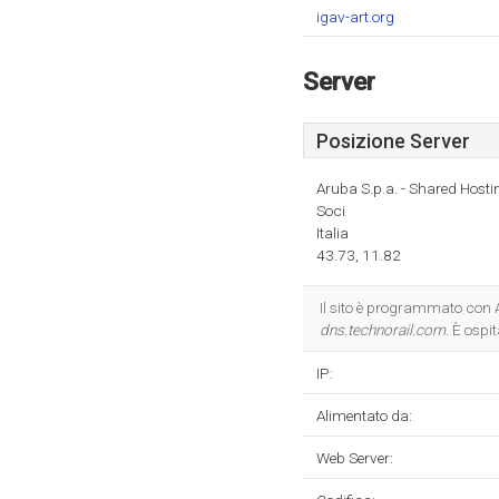
igav-art.org
Server
Posizione Server
Aruba S.p.a. - Shared Hosti
Soci
Italia
43.73, 11.82
Il sito è programmato con 
dns.technorail.com
. È ospi
IP:
Alimentato da:
Web Server: