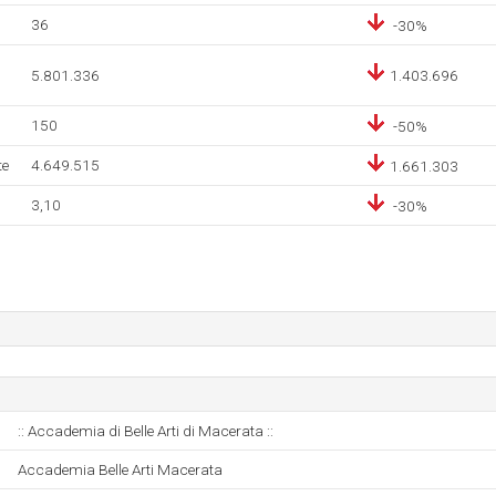
36
-30%
5.801.336
1.403.696
150
-50%
te
4.649.515
1.661.303
3,10
-30%
:: Accademia di Belle Arti di Macerata ::
Accademia Belle Arti Macerata