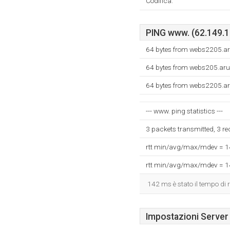
Codifica:
PING www. (62.149.13
64 bytes from webs2205.ar
64 bytes from webs205.aru
64 bytes from webs2205.ar
--- www. ping statistics ---
3 packets transmitted, 3 r
rtt min/avg/max/mdev = 
rtt min/avg/max/mdev = 
142 ms è stato il tempo di r
Impostazioni Server