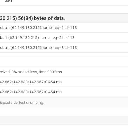
utf-8
0.215) 56(84) bytes of data.
uba.it (62.149.130.215): icmp_req=1 ttl=113
ba.it (62.149.130.215): icmp_req=2 ttl=113
uba.it (62.149.130.215): icmp_req=3 ttl=113
eceived, 0% packet loss, time 2002ms
142.662/142.838/142.957/0.454 ms
142.662/142.838/142.957/0.454 ms
isposta del test di un ping.