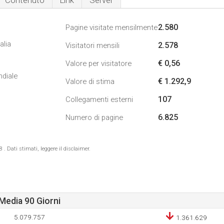
Contenuto
Link
Server
2.580
Pagine visitate mensilmente
alia
2.578
Visitatori mensili
€ 0,56
Valore per visitatore
ndiale
€ 1.292,9
Valore di stima
107
Collegamenti esterni
6.825
Numero di pagine
 Dati stimati, leggere il disclaimer.
Media 90 Giorni
5.079.757
1.361.629