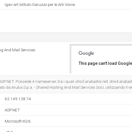
Igav-art Istituto Garuzzo per le Arti Visive
ng And Mail Services
This page can't load Google
Do you own this website?
ASP.NET. Possiede 4 nameserver, tra i quali
dns3.arubadns.net
,
dns4.arubad
tato da Aruba S.p.a. - Shared Hosting And Mail Services Soci, utilizzando il w
62.149.128.74
ASP.NET
Microsoft-IIS/6