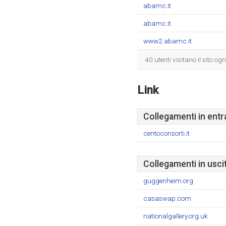
abamc.it
abamc.it
www2.abamc.it
40 utenti visitano il sito o
Link
Collegamenti in entr
centoconsorti.it
Collegamenti in usci
guggenheim.org
casaswap.com
nationalgallery.org.uk