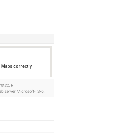
 Maps correctly.
OK
ns.cz
, e
eb server Microsoft-IIS/6.