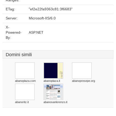
Ranges:
ETag:
"ef2e22fa9363c81:3f6683"
Server:
Microsoft-IIS/6.0
X-
Powered-
ASP.NET
By:
Domini simili
abanoplaza.com
abanoplaza.it
abanopresepe.org
abanoritz.it
abanosanlorenzo.it