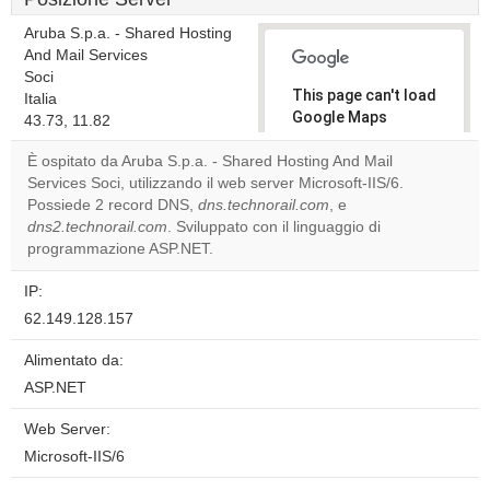
Aruba S.p.a. - Shared Hosting
And Mail Services
Soci
This page can't load
Italia
Google Maps
43.73, 11.82
correctly.
È ospitato da Aruba S.p.a. - Shared Hosting And Mail
Services Soci, utilizzando il web server Microsoft-IIS/6.
Do you
OK
Possiede 2 record DNS,
dns.technorail.com
own this
, e
website?
dns2.technorail.com
. Sviluppato con il linguaggio di
programmazione ASP.NET.
IP:
62.149.128.157
Alimentato da:
ASP.NET
Web Server:
Microsoft-IIS/6