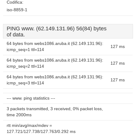
Codifica:
iso-8859-1
PING www. (62.149.131.96) 56(84) bytes
of data.
64 bytes from webs1086.aruba.it (62.149.131.96):
127 ms
icmp_seq=1 ttl=114
64 bytes from webs1086.aruba.it (62.149.131.96):
127 ms
icmp_seq=2 ttl=114
64 bytes from webs1086.aruba.it (62.149.131.96):
127 ms
icmp_seq=3 ttl=114
--- www. ping statistics ---
3 packets transmitted, 3 received, 0% packet loss,
time 2000ms
rtt min/avg/max/mdev =
127.721/127.738/127.763/0.292 ms