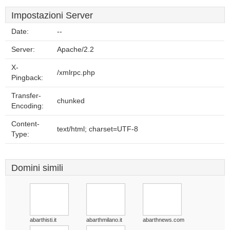
Impostazioni Server
Date:
--
Server:
Apache/2.2
X-
/xmlrpc.php
Pingback:
Transfer-
chunked
Encoding:
Content-
text/html; charset=UTF-8
Type:
Domini simili
abarthisti.it
abarthmilano.it
abarthnews.com