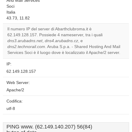
And Mail Services
Soci
Italia
43.73, 11.82
Il numero IP del server di Abarthclubroma.it è
62.149.128.157. Possiede 4 nameserver, tra i quali
dns3.arubadns.net
,
dns4.arubadns.cz
, e
dns2.technorail.com
. Aruba S.p.a. - Shared Hosting And Mail
Services Soci è il luogo dove è localizzato il Apache/2 server.
IP:
62.149.128.157
Web Server:
Apache/2
Codifica:
utf-8
PING www. (62.149.140.207) 56(84)