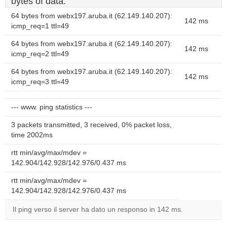
bytes of data.
64 bytes from webx197.aruba.it (62.149.140.207):
142 ms
icmp_req=1 ttl=49
64 bytes from webx197.aruba.it (62.149.140.207):
142 ms
icmp_req=2 ttl=49
64 bytes from webx197.aruba.it (62.149.140.207):
142 ms
icmp_req=3 ttl=49
--- www. ping statistics ---
3 packets transmitted, 3 received, 0% packet loss,
time 2002ms
rtt min/avg/max/mdev =
142.904/142.928/142.976/0.437 ms
rtt min/avg/max/mdev =
142.904/142.928/142.976/0.437 ms
Il ping verso il server ha dato un responso in 142 ms.