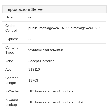
Impostazioni Server
Date:
--
Cache-
public, max-age=2419200, s-maxage=2419200
Control:
Expires:
--
Content-
text/html;charset=utf-8
Type:
Vary:
Accept-Encoding
Age:
319110
Content-
13703
Length:
X-Cache:
HIT from calamaro-1.pgol.com
X-Cache-
HIT from calamaro-1.pgol.com:3128
Lookup: