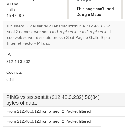
Milano
This page can't load
Italia
Google Maps
45.47, 9.2
correctly.
Il numero IP del server di Abatraduzioni.it è 212.48.3.232. I
suoi 2 nameserver sono
ns1.register.it
, e
ns2.register.it
. Il
Do you
OK
suo web server è situato presso Seat Pagine Gialle S.p.a. -
own this
website?
Internet Factory Milano.
IP:
212.48.3.232
Codifica:
utf-8
PING vsites.seat.it (212.48.3.232) 56(84)
bytes of data.
From 212.48.3.129 icmp_seq=2 Packet filtered
From 212.48.3.129 icmp_seq=2 Packet filtered