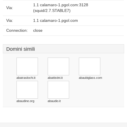
1.1 calamaro-1.pgol.com:3128
Via:
(squid/2.7.STABLE7)
Via:
1.1 calamaro-1.pgol.com
Connection:
close
Domini simili
abatraslochi.it
abattistini.it
abaubiglass.com
abaudine.org
abaudio.it