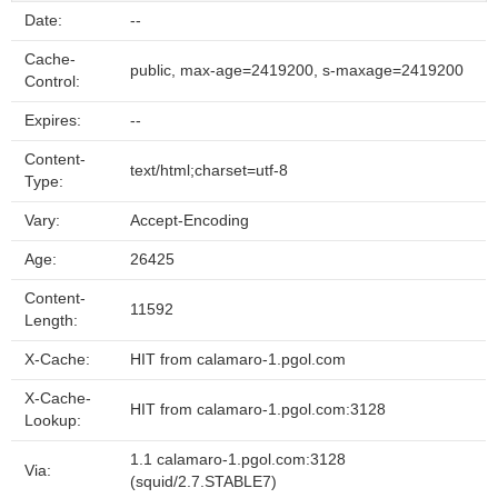
Date:
--
Cache-
public, max-age=2419200, s-maxage=2419200
Control:
Expires:
--
Content-
text/html;charset=utf-8
Type:
Vary:
Accept-Encoding
Age:
26425
Content-
11592
Length:
X-Cache:
HIT from calamaro-1.pgol.com
X-Cache-
HIT from calamaro-1.pgol.com:3128
Lookup:
1.1 calamaro-1.pgol.com:3128
Via:
(squid/2.7.STABLE7)