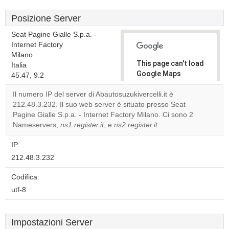
Posizione Server
Seat Pagine Gialle S.p.a. -
Internet Factory
Milano
This page can't load
Italia
Google Maps
45.47, 9.2
correctly.
Il numero IP del server di Abautosuzukivercelli.it è
212.48.3.232. Il suo web server è situato presso Seat
Do you
OK
Pagine Gialle S.p.a. - Internet Factory Milano. Ci sono 2
own this
website?
Nameservers,
ns1.register.it
, e
ns2.register.it
.
IP:
212.48.3.232
Codifica:
utf-8
Impostazioni Server