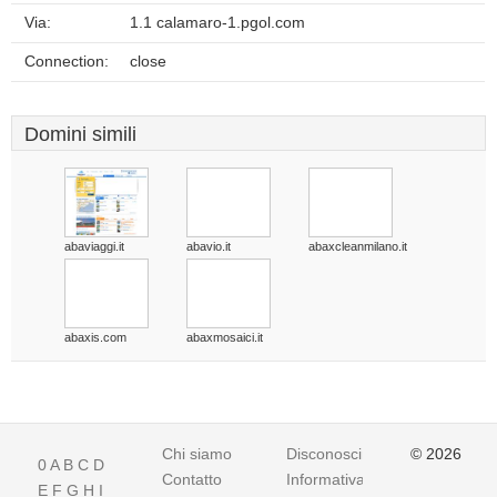
Via:
1.1 calamaro-1.pgol.com
Connection:
close
Domini simili
abaviaggi.it
abavio.it
abaxcleanmilano.it
abaxis.com
abaxmosaici.it
Chi siamo
Disconoscimento
© 2026
0
A
B
C
D
Contatto
Informativa
E
F
G
H
I