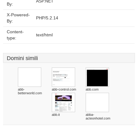
ASP.NET
By:
X-Powered-
PHP/5.2.14
By:
Content-
text/html
type:
Domini simili
abb-
abb-control.com
abb.com
betterworld.com
abb.it
abba-
acteonhotel.com