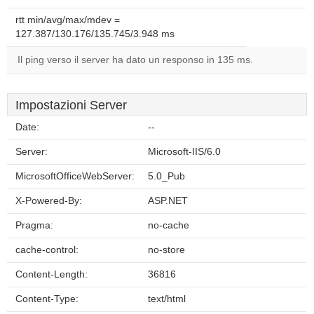
rtt min/avg/max/mdev =
127.387/130.176/135.745/3.948 ms
Il ping verso il server ha dato un responso in 135 ms.
Impostazioni Server
Date:
--
Server:
Microsoft-IIS/6.0
MicrosoftOfficeWebServer:
5.0_Pub
X-Powered-By:
ASP.NET
Pragma:
no-cache
cache-control:
no-store
Content-Length:
36816
Content-Type:
text/html