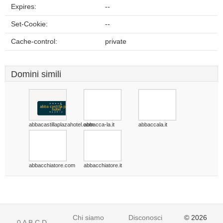
Expires:
--
Set-Cookie:
--
Cache-control:
private
Domini simili
abbacastillaplazahotel.com
abbacca-la.it
abbaccala.it
abbacchiatore.com
abbacchiatore.it
Chi siamo
Disconoscimento
© 2026
0
A
B
C
D