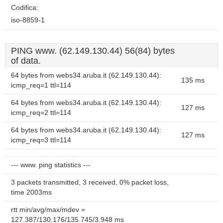
Codifica:
iso-8859-1
PING www. (62.149.130.44) 56(84) bytes
of data.
64 bytes from webs34.aruba.it (62.149.130.44):
135 ms
icmp_req=1 ttl=114
64 bytes from webs34.aruba.it (62.149.130.44):
127 ms
icmp_req=2 ttl=114
64 bytes from webs34.aruba.it (62.149.130.44):
127 ms
icmp_req=3 ttl=114
--- www. ping statistics ---
3 packets transmitted, 3 received, 0% packet loss,
time 2003ms
rtt min/avg/max/mdev =
127.387/130.176/135.745/3.948 ms