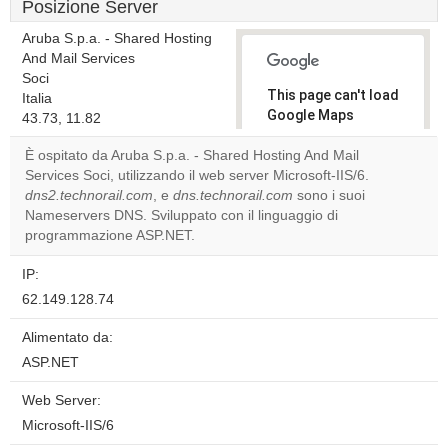
Posizione Server
Aruba S.p.a. - Shared Hosting
And Mail Services
Soci
This page can't load
Italia
Google Maps
43.73, 11.82
correctly.
È ospitato da Aruba S.p.a. - Shared Hosting And Mail
Services Soci, utilizzando il web server Microsoft-IIS/6.
Do you
OK
dns2.technorail.com
, e
dns.technorail.com
own this
sono i suoi
website?
Nameservers DNS. Sviluppato con il linguaggio di
programmazione ASP.NET.
IP:
62.149.128.74
Alimentato da:
ASP.NET
Web Server:
Microsoft-IIS/6