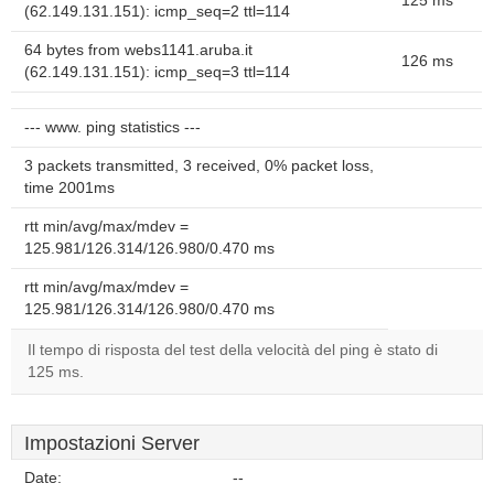
125 ms
(62.149.131.151): icmp_seq=2 ttl=114
64 bytes from webs1141.aruba.it
126 ms
(62.149.131.151): icmp_seq=3 ttl=114
--- www. ping statistics ---
3 packets transmitted, 3 received, 0% packet loss,
time 2001ms
rtt min/avg/max/mdev =
125.981/126.314/126.980/0.470 ms
rtt min/avg/max/mdev =
125.981/126.314/126.980/0.470 ms
Il tempo di risposta del test della velocità del ping è stato di
125 ms.
Impostazioni Server
Date:
--