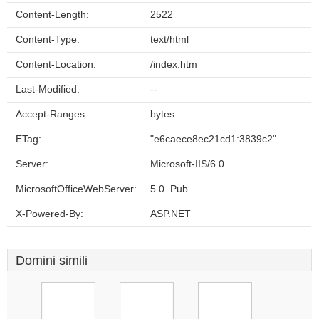
Content-Length:
2522
Content-Type:
text/html
Content-Location:
/index.htm
Last-Modified:
--
Accept-Ranges:
bytes
ETag:
"e6caece8ec21cd1:3839c2"
Server:
Microsoft-IIS/6.0
MicrosoftOfficeWebServer:
5.0_Pub
X-Powered-By:
ASP.NET
Domini simili