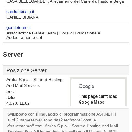
CASA BELLEGARDE :: Allevamento del Cane da Pastore Belga
canilebibiana.it
CANILE BIBIANA
gentleteam.it
Associazione Gentle Team | Corsi di Educazione e
Addestramento del
Server
Posizione Server
Aruba S.p.a. - Shared Hosting
And Mail Services
Soci
This page can't load
Italia
Google Maps
43.73, 11.82
correctly.
Sviluppato con il linguaggio di programmazione ASP.NET. I
suoi 2 nameserver sono
dns2.technorail.com
, e
Do you
OK
dns.technorail.com
. Aruba S.p.a. - Shared Hosting And Mail
own this
website?
Services Soci è il luogo dove è localizzato il Microsoft-IIS/6