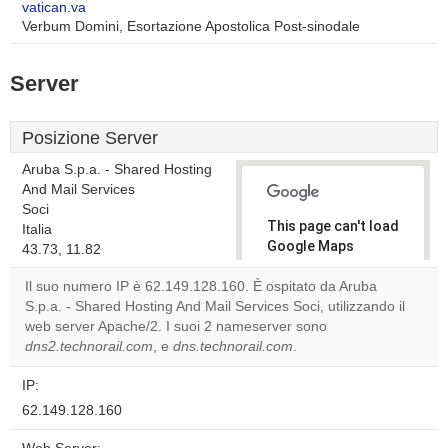
vatican.va
Verbum Domini, Esortazione Apostolica Post-sinodale
Server
Posizione Server
Aruba S.p.a. - Shared Hosting
And Mail Services
Soci
This page can't load
Italia
Google Maps
43.73, 11.82
correctly.
Il suo numero IP è 62.149.128.160. È ospitato da Aruba
S.p.a. - Shared Hosting And Mail Services Soci, utilizzando il
Do you
OK
web server Apache/2. I suoi 2 nameserver sono
own this
website?
dns2.technorail.com
, e
dns.technorail.com
.
IP:
62.149.128.160