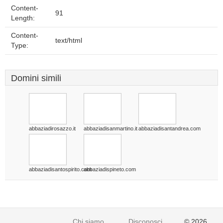
Content-
91
Length:
Content-
text/html
Type:
Domini simili
abbaziadirosazzo.it
abbaziadisanmartino.it
abbaziadisantandrea.com
abbaziadisantospirito.com
abbaziadispineto.com
Chi siamo
Disconoscimento
© 2026