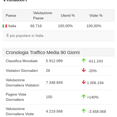
Valutazione
Paese
Utenti %
Visite %
Paese
Italia
66.716
100,00%
100,00%
È più popolare in Italia.
Cronologia Traffico Media 90 Giorni
Classifica Mondiale
5.912.089
-611.243
Visitatori Giornalieri
26
-20%
Valutazione
7.348.849
1.006.194
Giornaliera Visitatori
Pagine Viste
150
+140%
Giornaliere
Valutazione
4.219.568
-3.458.068
Giornaliera Visite