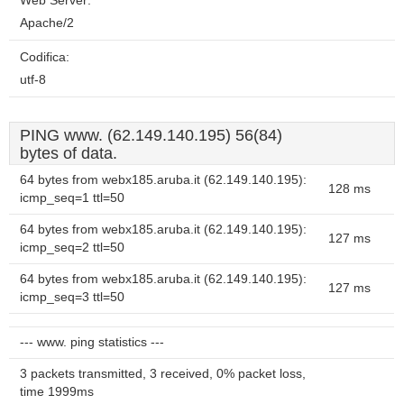
Web Server:
Apache/2
Codifica:
utf-8
PING www. (62.149.140.195) 56(84)
bytes of data.
64 bytes from webx185.aruba.it (62.149.140.195):
128 ms
icmp_seq=1 ttl=50
64 bytes from webx185.aruba.it (62.149.140.195):
127 ms
icmp_seq=2 ttl=50
64 bytes from webx185.aruba.it (62.149.140.195):
127 ms
icmp_seq=3 ttl=50
--- www. ping statistics ---
3 packets transmitted, 3 received, 0% packet loss,
time 1999ms