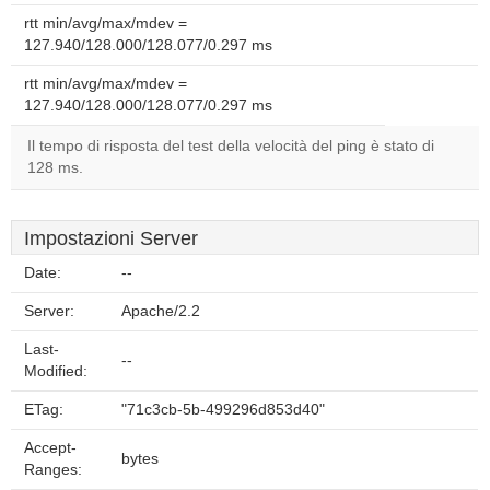
rtt min/avg/max/mdev =
127.940/128.000/128.077/0.297 ms
rtt min/avg/max/mdev =
127.940/128.000/128.077/0.297 ms
Il tempo di risposta del test della velocità del ping è stato di
128 ms.
Impostazioni Server
Date:
--
Server:
Apache/2.2
Last-
--
Modified:
ETag:
"71c3cb-5b-499296d853d40"
Accept-
bytes
Ranges: