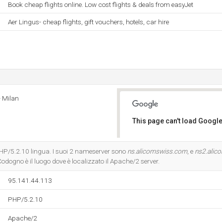
Book cheap flights online. Low cost flights & deals from easyJet
Aer Lingus- cheap flights, gift vouchers, hotels, car hire
- Milan
This page can't load Google
Do you own this website?
 PHP/5.2.10 lingua. I suoi 2 nameserver sono
ns.alicomswiss.com
, e
ns2.alic
odogno è il luogo dove è localizzato il Apache/2 server.
95.141.44.113
PHP/5.2.10
Apache/2