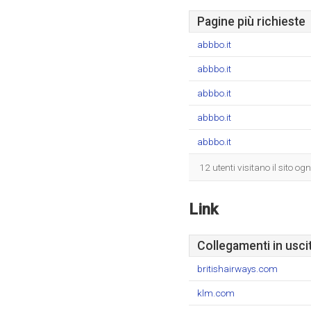
Pagine più richieste
abbbo.it
abbbo.it
abbbo.it
abbbo.it
abbbo.it
12 utenti visitano il sito o
Link
Collegamenti in usci
britishairways.com
klm.com