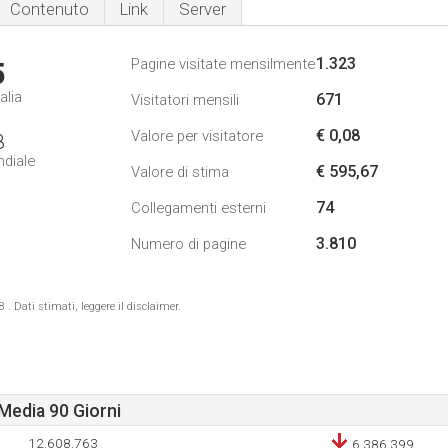
Contenuto
Link
Server
1.323
Pagine visitate mensilmente
5
alia
671
Visitatori mensili
€ 0,08
Valore per visitatore
8
ndiale
€ 595,67
Valore di stima
74
Collegamenti esterni
3.810
Numero di pagine
 Dati stimati, leggere il disclaimer.
Media 90 Giorni
12.608.763
6.386.399