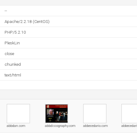
--
Apache/2.2.18 (CentOS)
PHP/5.2.10
PleskLin
close
chunked
text/html
abbdan.com
abbdiscography.com
abbecedario.com
abbecedari