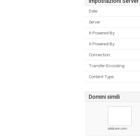
Impostazioni Server
Date:
Server:
X-Powered-By:
X-Powered-By:
Connection:
Transfer-Encoding:
Content-Type:
Domini simili
abbcare.com