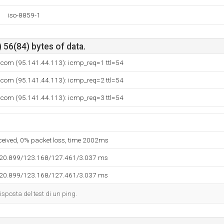
iso-8859-1
 56(84) bytes of data.
.com (95.141.44.113): icmp_req=1 ttl=54
.com (95.141.44.113): icmp_req=2 ttl=54
.com (95.141.44.113): icmp_req=3 ttl=54
eceived, 0% packet loss, time 2002ms
120.899/123.168/127.461/3.037 ms
120.899/123.168/127.461/3.037 ms
isposta del test di un ping.