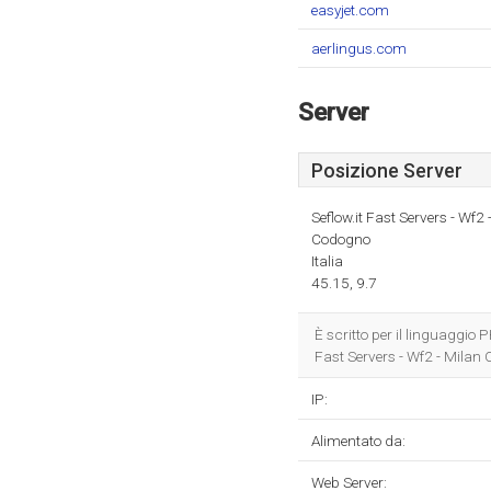
easyjet.com
aerlingus.com
Server
Posizione Server
Seflow.it Fast Servers - Wf2 
Codogno
Italia
45.15, 9.7
È scritto per il linguaggio
Fast Servers - Wf2 - Milan C
IP:
Alimentato da:
Web Server: