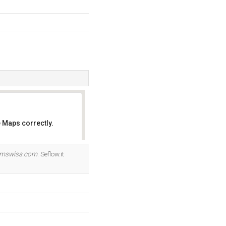
 Maps correctly.
OK
omswiss.com
. Seflow.it