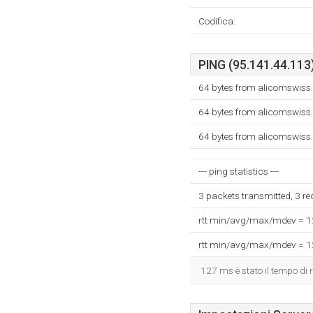
Codifica:
PING (95.141.44.113)
64 bytes from alicomswiss
64 bytes from alicomswiss
64 bytes from alicomswiss
--- ping statistics ---
3 packets transmitted, 3 r
rtt min/avg/max/mdev = 
rtt min/avg/max/mdev = 
127 ms è stato il tempo di r