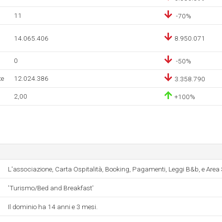
11
-70%
14.065.406
8.950.071
0
-50%
te
12.024.386
3.358.790
2,00
+100%
L'associazione, Carta Ospitalità, Booking, Pagamenti, Leggi B&b, e Area S
'Turismo/Bed and Breakfast'
Il dominio ha 14 anni e 3 mesi.