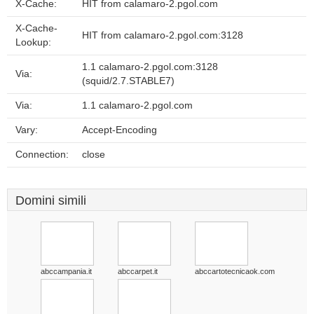
X-Cache:
HIT from calamaro-2.pgol.com
X-Cache-
HIT from calamaro-2.pgol.com:3128
Lookup:
1.1 calamaro-2.pgol.com:3128
Via:
(squid/2.7.STABLE7)
Via:
1.1 calamaro-2.pgol.com
Vary:
Accept-Encoding
Connection:
close
Domini simili
abccampania.it
abccarpet.it
abccartotecnicaok.com