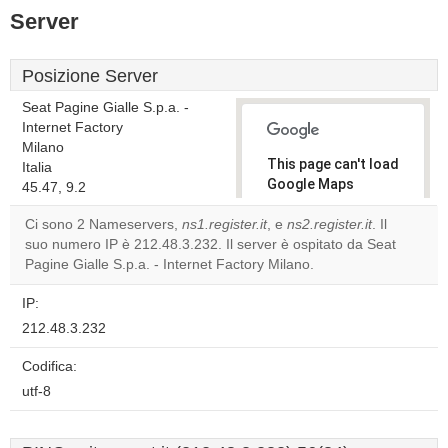
Server
Posizione Server
Seat Pagine Gialle S.p.a. -
Internet Factory
Milano
This page can't load
Italia
Google Maps
45.47, 9.2
correctly.
Ci sono 2 Nameservers,
ns1.register.it
, e
ns2.register.it
. Il
suo numero IP è 212.48.3.232. Il server è ospitato da Seat
Do you
OK
Pagine Gialle S.p.a. - Internet Factory Milano.
own this
website?
IP:
212.48.3.232
Codifica:
utf-8