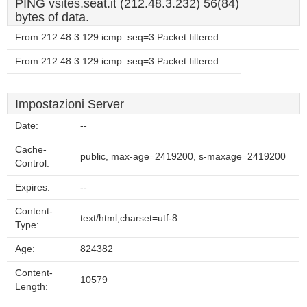
PING vsites.seat.it (212.48.3.232) 56(84)
bytes of data.
From 212.48.3.129 icmp_seq=3 Packet filtered
From 212.48.3.129 icmp_seq=3 Packet filtered
Impostazioni Server
Date:
--
Cache-
public, max-age=2419200, s-maxage=2419200
Control:
Expires:
--
Content-
text/html;charset=utf-8
Type:
Age:
824382
Content-
10579
Length: