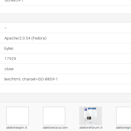
iso-8859-1
--
Apache/2.0.54 (Fedora)
bytes
17929
close
text/html; charset=ISO-8859-1
abetoneapm.it
abetonecasa.com
abetoneforum.it
abetonegra