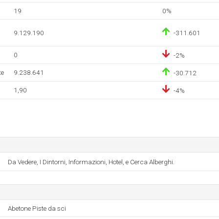
19
0%
9.129.190
-311.601
0
-2%
te
9.238.641
-30.712
1,90
-4%
Da Vedere, I Dintorni, Informazioni, Hotel, e Cerca Alberghi.
Abetone Piste da sci