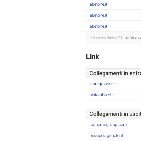
abetone.it
abetone.it
abetone.it
Il sito ha circa 21 utenti g
Link
Collegamenti in entr
viareggiohotel.it
pistoiahotel.it
Collegamenti in usci
tuonomegroup.com
pievepelagohotel.it