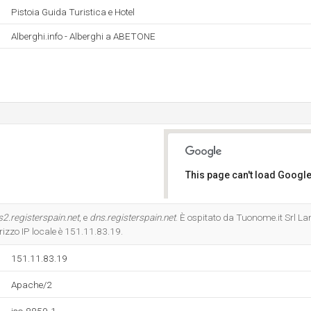
Pistoia Guida Turistica e Hotel
Alberghi.info - Alberghi a ABETONE
This page can't load Google
Do you own this website?
2.registerspain.net
, e
dns.registerspain.net
. È ospitato da Tuonome.it Srl La
rizzo IP locale è 151.11.83.19.
151.11.83.19
Apache/2