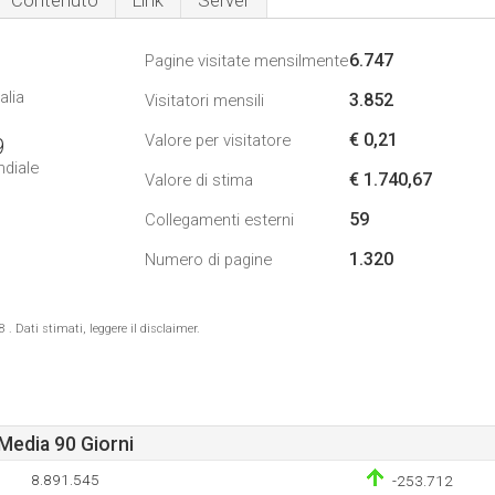
Contenuto
Link
Server
6.747
Pagine visitate mensilmente
alia
3.852
Visitatori mensili
€ 0,21
Valore per visitatore
9
ndiale
€ 1.740,67
Valore di stima
59
Collegamenti esterni
1.320
Numero di pagine
 Dati stimati, leggere il disclaimer.
Media 90 Giorni
8.891.545
-253.712