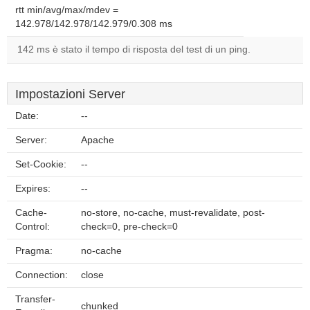
rtt min/avg/max/mdev =
142.978/142.978/142.979/0.308 ms
142 ms è stato il tempo di risposta del test di un ping.
Impostazioni Server
Date:
--
Server:
Apache
Set-Cookie:
--
Expires:
--
Cache-
no-store, no-cache, must-revalidate, post-
Control:
check=0, pre-check=0
Pragma:
no-cache
Connection:
close
Transfer-
chunked