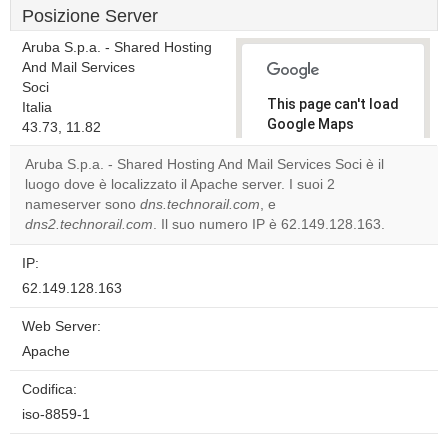
Posizione Server
Aruba S.p.a. - Shared Hosting
And Mail Services
Soci
This page can't load
Italia
Google Maps
43.73, 11.82
correctly.
Aruba S.p.a. - Shared Hosting And Mail Services Soci è il
luogo dove è localizzato il Apache server. I suoi 2
Do you
OK
nameserver sono
dns.technorail.com
, e
own this
website?
dns2.technorail.com
. Il suo numero IP è 62.149.128.163.
IP:
62.149.128.163
Web Server:
Apache
Codifica:
iso-8859-1