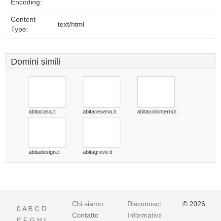
Encoding:
Content-
text/html
Type:
Domini simili
abitacasa.it
abitacesena.it
abitacolointerni.it
abitadesign.it
abitagreve.it
Chi siamo
Disconoscimento
© 2026
0
A
B
C
D
Contatto
Informativa
E
F
G
H
I