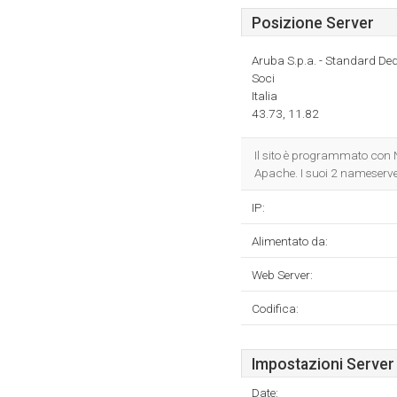
Posizione Server
Aruba S.p.a. - Standard De
Soci
Italia
43.73, 11.82
Il sito è programmato con N
Apache. I suoi 2 nameserv
IP:
Alimentato da:
Web Server:
Codifica:
Impostazioni Server
Date: