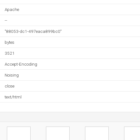
Apache
--
"88053-dc1-497eaca899bc0"
bytes
3521
Accept-Encoding
Noising
close
text/html