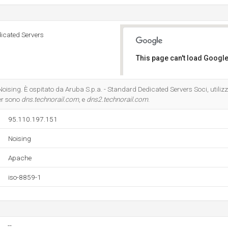
dicated Servers
This page can't load Google
Do you own this website?
oising. È ospitato da Aruba S.p.a. - Standard Dedicated Servers Soci, utiliz
er sono
dns.technorail.com
, e
dns2.technorail.com
.
95.110.197.151
Noising
Apache
iso-8859-1
--