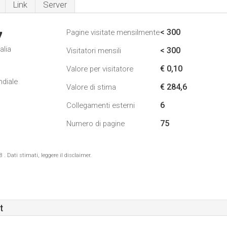
Link
Server
< 300
Pagine visitate mensilmente
7
alia
< 300
Visitatori mensili
€ 0,10
Valore per visitatore
ndiale
€ 284,6
Valore di stima
6
Collegamenti esterni
75
Numero di pagine
 Dati stimati, leggere il disclaimer.
t