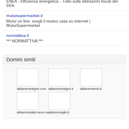
ENEA - Efficienza energetica - Tutto sulle detrazioni fiscali del
55%
mutuisupermarket.it
Mutui on line: scegli il mutuo casa su internet |
MutuiSupermarket
normattiva.it
*** NORMATTIVA ***
Domini simili
abitaremarlegno.com
abitaremarlegno.it
abitaremarmo.it
abitaremediterraneo.eu
abitaremeglio.it