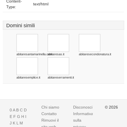
Content-
text/html
Type:
Domini simili
abitaresantamarinella.com
abitaresas.it
abitaresecondonatura.it
abitaresemplice.it
abitareserramenti.it
Chi siamo
Disconoscimento
© 2026
0
A
B
C
D
Contatto
Informativa
E
F
G
H
I
Rimuovi il
sulla
J
K
L
M
sito web
privacy