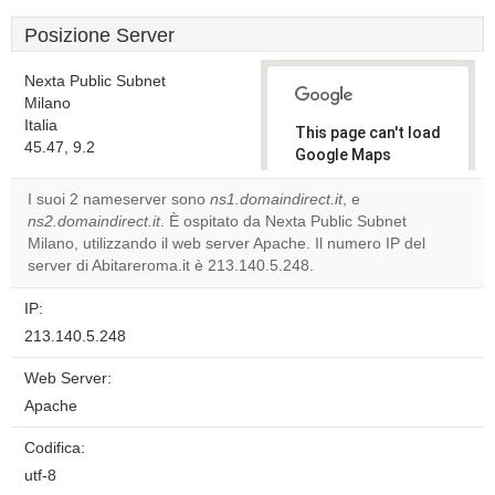
Posizione Server
Nexta Public Subnet
Milano
Italia
This page can't load
45.47, 9.2
Google Maps
correctly.
I suoi 2 nameserver sono
ns1.domaindirect.it
, e
ns2.domaindirect.it
. È ospitato da Nexta Public Subnet
Do you
OK
Milano, utilizzando il web server Apache. Il numero IP del
own this
website?
server di Abitareroma.it è 213.140.5.248.
IP:
213.140.5.248
Web Server:
Apache
Codifica:
utf-8