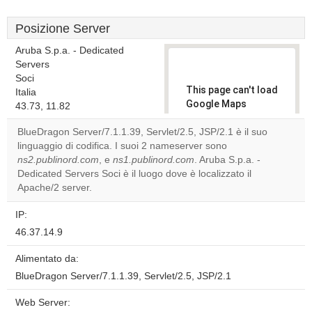
Posizione Server
Aruba S.p.a. - Dedicated
Servers
Soci
This page can't load
Italia
Google Maps
43.73, 11.82
correctly.
BlueDragon Server/7.1.1.39, Servlet/2.5, JSP/2.1 è il suo
linguaggio di codifica. I suoi 2 nameserver sono
Do you
OK
ns2.publinord.com
, e
ns1.publinord.com
. Aruba S.p.a. -
own this
website?
Dedicated Servers Soci è il luogo dove è localizzato il
Apache/2 server.
IP:
46.37.14.9
Alimentato da:
BlueDragon Server/7.1.1.39, Servlet/2.5, JSP/2.1
Web Server: