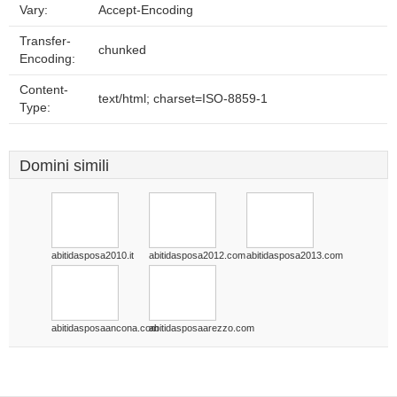
Vary:
Accept-Encoding
Transfer-
chunked
Encoding:
Content-
text/html; charset=ISO-8859-1
Type:
Domini simili
abitidasposa2010.it
abitidasposa2012.com
abitidasposa2013.com
abitidasposaancona.com
abitidasposaarezzo.com