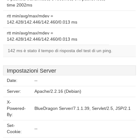
time 2002ms
rtt min/avg/max/mdev =
142.428/142.446/142.460/0.013 ms
rtt min/avg/max/mdev =
142.428/142.446/142.460/0.013 ms
142 ms è stato il tempo di risposta del test di un ping.
Impostazioni Server
Date:
--
Server:
Apache/2.2.16 (Debian)
X-
Powered-
BlueDragon Server/7.1.1.39, Servlet/2.5, JSP/2.1
By:
Set-
--
Cookie: